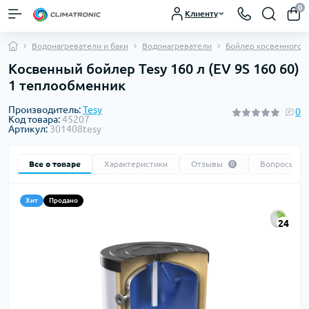
0
Клиенту
Водонагреватели и баки
Водонагреватели
Бойлер косвенного н
Косвенный бойлер Tesy 160 л (EV 9S 160 60)
1 теплообменник
Производитель:
Tesy
0
Код товара:
45207
Артикул:
301408tesy
Все о товаре
Характеристики
Отзывы
Вопросы
0
0
Хит
Продано
24