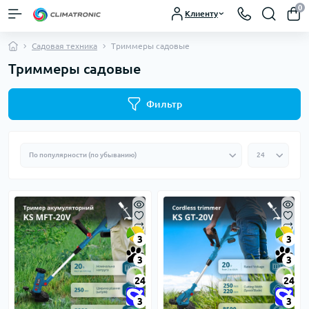
0
Клиенту
Садовая техника
Триммеры садовые
Триммеры садовые
Фильтр
3
3
3
3
24
24
3
3