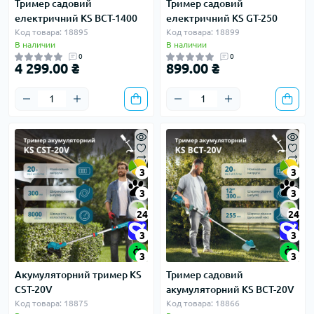
Тример садовий
Тример садовий
електричний KS BCT-1400
електричний KS GT-250
Код товара: 18895
Код товара: 18899
В наличии
В наличии
0
0
4 299.00 ₴
899.00 ₴
3
3
3
3
24
24
3
3
3
3
Акумуляторний тример KS
Тример садовий
CST-20V
акумуляторний KS BCT-20V
Код товара: 18875
Код товара: 18866