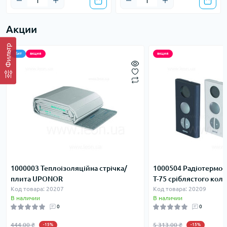
Акции
Фильтр
Хит
акция
акция
1000003 Теплоізоляційна стрічка/
1000504 Радіотермос
плита UPONOR
T-75 сріблястого ко
Код товара: 20207
Код товара: 20209
В наличии
В наличии
0
0
444.00 ₴
5 313.00 ₴
-15%
-15%