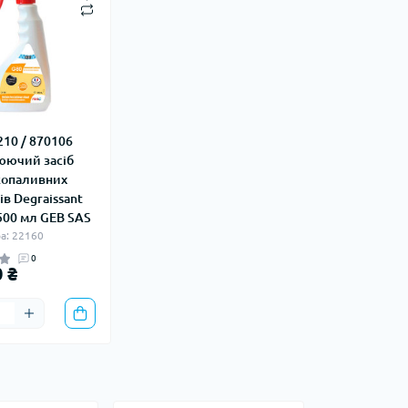
210 / 870106
ючий засіб
копаливних
в Degraissant
500 мл GEB SAS
а: 22160
0
 ₴