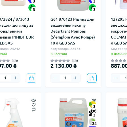
3
3
3
3
872824 / 873013
G61 870123 Рідина для
127295 
на для догляду за
видалення накипу
знешко
лювальними
Detartrant Pompes
мікроте
емами INHIBITEUR
(S'emploie Avec Pompe)
COLMATE
GEB SAS
10 л GEB SAS
л GEB S
овара: 25242
Код товара: 22573
Код товар
ичии
В наличии
В наличи
0
0
97.00 ₴
2 130.00 ₴
887.00
3
3
24