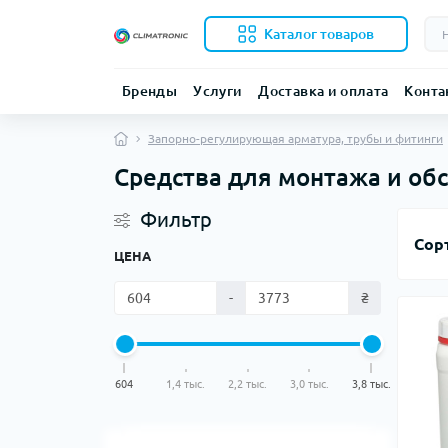
Каталог товаров
Бренды
Услуги
Доставка и оплата
Конта
Запорно-регулирующая арматура, трубы и фитинги
Средства для монтажа и об
Фильтр
Сор
ЦЕНА
-
₴
604
1,4 тыс.
2,2 тыс.
3,0 тыс.
3,8 тыс.