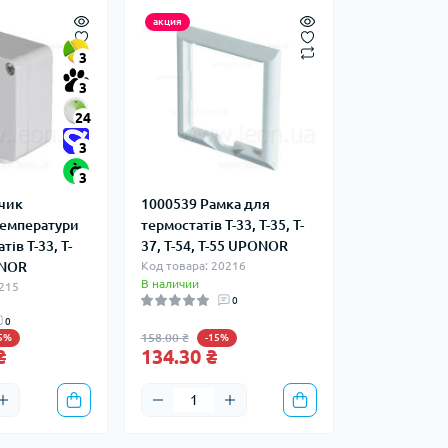
акция
3
3
24
3
3
чик
1000539 Рамка для
температури
термостатів T-33, T-35, T-
ів T-33, T-
37, T-54, T-55 UPONOR
ONOR
Код товара: 20216
В наличии
0215
0
0
158.00 ₴
15%
-15%
₴
134.30 ₴