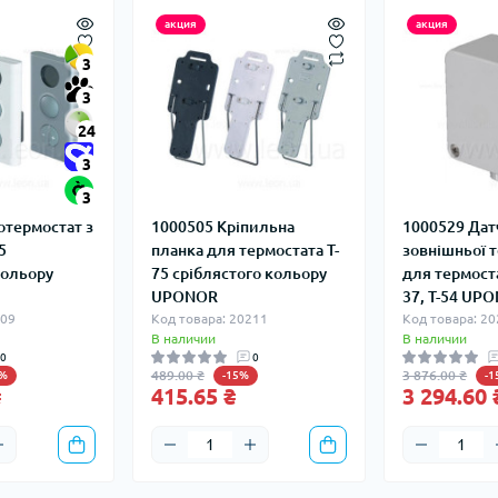
акция
акция
3
3
24
3
3
отермостат з
1000505 Кріпильна
1000529 Дат
5
планка для термостата T-
зовнішньої 
кольору
75 сріблястого кольору
для термостат
UPONOR
37, T-54 UP
209
Код товара: 20211
Код товара: 2
В наличии
В наличии
0
0
489.00 ₴
3 876.00 ₴
5%
-15%
-
₴
415.65 ₴
3 294.60 