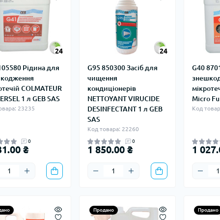
24
24
105580 Рідина для
G95 850300 Засіб для
G40 870
шкодження
чищення
знешко
отечій COLMATEUR
кондиціонерів
мікроте
ERSEL 1 л GEB SAS
NETTOYANT VIRUCIDE
Micro Fu
овара: 23235
DESINFECTANT 1 л GEB
Код товар
SAS
Код товара: 22260
0
0
31.00 ₴
1 850.00 ₴
1 027.
дано
Продано
Продано