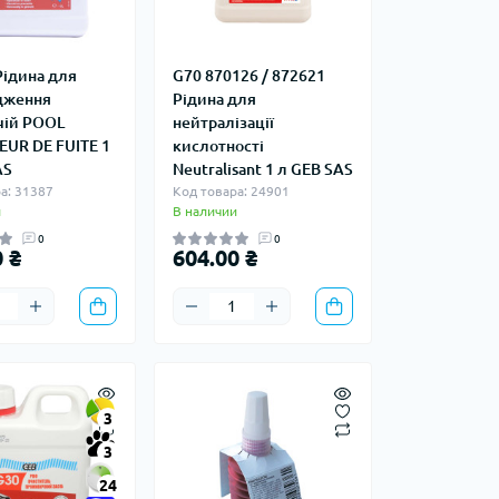
Рідина для
G70 870126 / 872621
дження
Рідина для
чій POOL
нейтралізації
UR DE FUITE 1
кислотності
AS
Neutralisant 1 л GEB SAS
а: 31387
Код товара: 24901
и
В наличии
0
0
 ₴
604.00 ₴
3
3
24