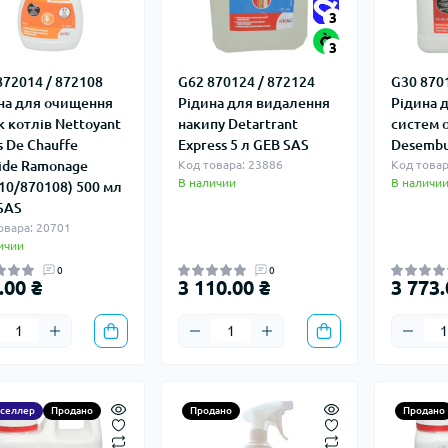
3
3
872014 / 872108
G62 870124 / 872124
G30 870
на для очищення
Рідина для видалення
Рідина 
к котлів Nettoyant
накипу Detartrant
систем 
s De Chauffe
Express 5 л GEB SAS
Desembu
uide Ramonage
Код товара: 23886
Код товар
В наличии
В наличи
10/870108) 500 мл
SAS
овара: 20701
ичии
0
0
.00 ₴
3 110.00 ₴
3 773.
тселлер
Продано
Продано
Продано