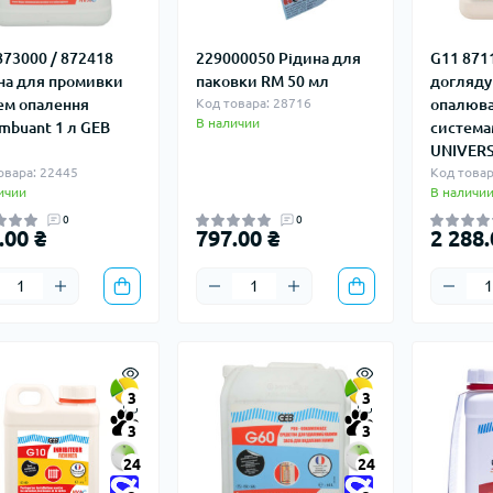
873000 / 872418
229000050 Рідина для
G11 871
на для промивки
паковки RM 50 мл
догляду
ем опалення
Код товара: 28716
опалюв
В наличии
mbuant 1 л GEB
система
UNIVERS
овара: 22445
Код товар
ичии
В наличи
0
0
.00 ₴
797.00 ₴
2 288.
3
3
3
3
24
24