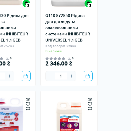
3
3
130 Рідина для
G110 872850 Рідина
 за
для догляду за
альними
опалювальними
ми INHIBITEUR
системами INHIBITEUR
EL 1 л GEB
UNIVERSEL 1 л GEB
а: 25243
Код товара: 39844
и
В наличии
0
0
00 ₴
2 346.00 ₴