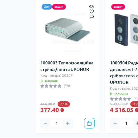
Хит
акция
акция
1000003 Теплоізоляційна
1000504 Раді
стрічка/плита UPONOR
дисплеєм T-7
Код товара: 20207
сріблястого 
В наличии
UPONOR
0
Код товара: 20
В наличии
444.00 ₴
5 313.00 ₴
-15%
-1
377.40 ₴
4 516.05 