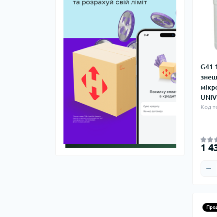
Фитинги из чугуна
G41 
зне
мікр
UNIV
Код т
1 4
Про