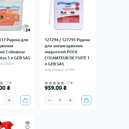
24
117 Рідина для
127294 / 127295 Рідина
дження
для знешкодження
чій Colmateur
мікротечій POOL
ites 1 л GEB SAS
COLMATEUR DE FUITE 1
а: 23234
л GEB SAS
Код товара: 21305
0
0
00 ₴
959.00 ₴