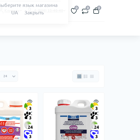
Выберите язык магазина
0
0
0
Клиенту
0 (800) 33-40-40
UA
Закрыть
3
3
3
3
24
24
3
3