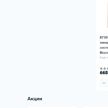
8730
знищ
сист
Bioci
Код т
668
Акции