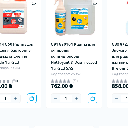
14 G50 Рідина для
G91 870104 Рідина для
G80 872
ення бактерій в
очищення
Знежирю
емах опалення
кондиціонерів
для рід
de 1 л GEB
Nettoyant & Desinfected
пальникі
овара: 23504
1 л GEB SAS
Bruleur 
Код товара: 25957
Код товар
0
0
.00 ₴
762.00 ₴
858.00