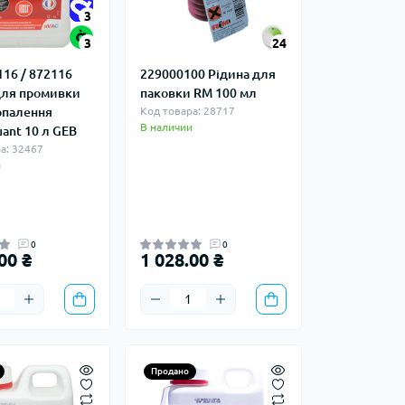
3
3
24
116 / 872116
229000100 Рідина для
для промивки
паковки RM 100 мл
опалення
Код товара: 28717
В наличии
ant 10 л GEB
а: 32467
и
0
0
00 ₴
1 028.00 ₴
Продано