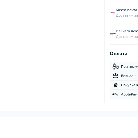
Meest почта
Доставим за
Delivery поч
Доставим за
Оплата
При полу
Безналич
Покупка 
ApplePay