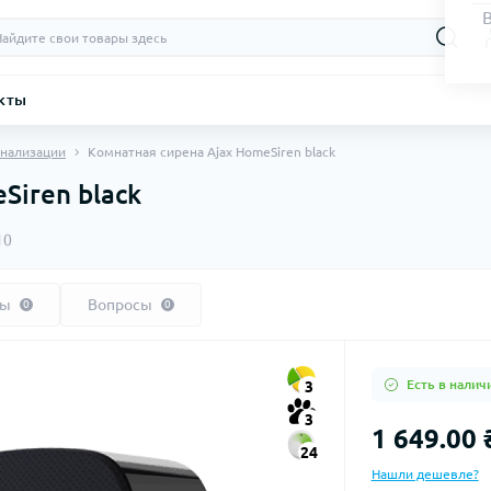
кты
гнализации
Комнатная сирена Ajax HomeSiren black
Siren black
10
вы
Вопросы
0
0
Есть в налич
3
3
1 649.00 
24
Нашли дешевле?