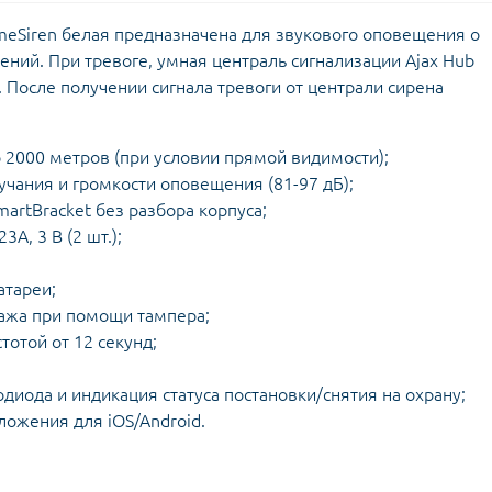
meSiren белая предназначена для звукового оповещения о
ений. При тревоге, умная централь сигнализации Ajax Hub
 После получении сигнала тревоги от централи сирена
о 2000 метров (при условии прямой видимости);
чания и громкости оповещения (81-97 дБ);
rtBracket без разбора корпуса;
A, 3 В (2 шт.);
атареи;
ажа при помощи тампера;
тотой от 12 секунд;
иода и индикация статуса постановки/снятия на охрану;
ожения для iOS/Android.