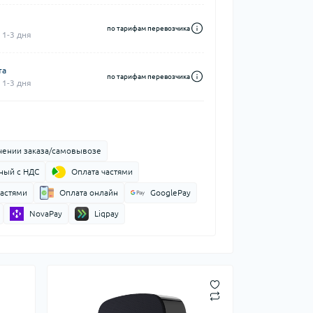
по тарифам перевозчика
 1-3 дня
та
по тарифам перевозчика
 1-3 дня
чении заказа/самовывозе
ный с НДС
Оплата частями
частями
Оплата онлайн
GooglePay
NovaPay
Liqpay