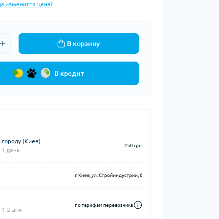
да изменится цена?
В корзину
В кредит
 городу (Киев)
250 грн.
 1 день
г. Киев, ул. Стройиндустрии, 6
по тарифам перевозчика
 1-2 дня