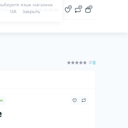
Выберите язык магазина
0
0
0
Клиенту
0 (800) 33-40-40
UA
Закрыть
0
ии
₴