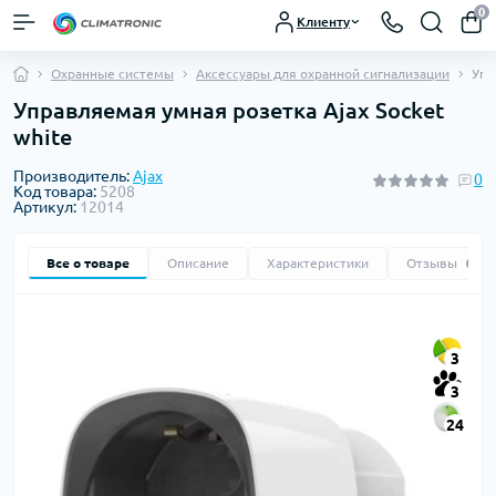
0
Клиенту
Охранные системы
Аксессуары для охранной сигнализации
Упр
Управляемая умная розетка Ajax Socket
white
Производитель:
Ajax
0
Код товара:
5208
Артикул:
12014
Все о товаре
Описание
Характеристики
Отзывы
0
3
3
24