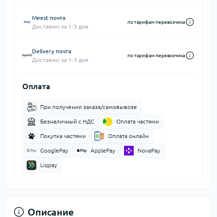
Meest почта
по тарифам перевозчика
Доставим за 1-3 дня
Delivery почта
по тарифам перевозчика
Доставим за 1-3 дня
Оплата
При получении заказа/самовывозе
Безналичный с НДС
Оплата частями
Покупка частями
Оплата онлайн
GooglePay
ApplePay
NovaPay
Liqpay
Описание