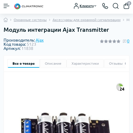
0
Клиенту
Охранные системы
Аксессуары для охранной сигнализации
Мод
Модуль интеграции Ajax Transmitter
Производитель:
Ajax
0
Код товара:
5123
Артикул:
11838
Все о товаре
Описание
Характеристики
Отзывы
0
24