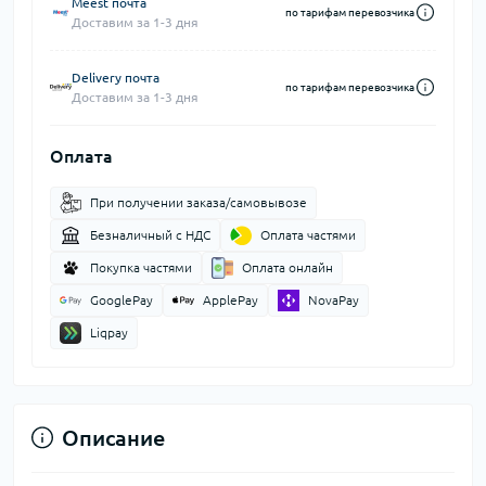
Meest почта
по тарифам перевозчика
Доставим за 1-3 дня
Delivery почта
по тарифам перевозчика
Доставим за 1-3 дня
Оплата
При получении заказа/самовывозе
Безналичный с НДС
Оплата частями
Покупка частями
Оплата онлайн
GooglePay
ApplePay
NovaPay
Liqpay
Описание