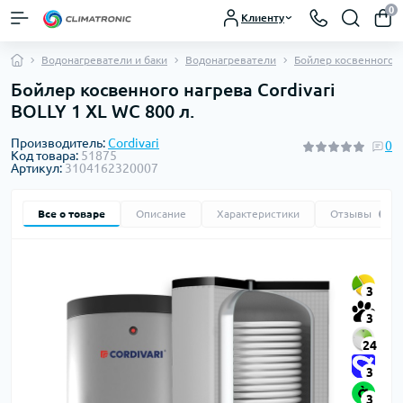
0
Клиенту
Водонагреватели и баки
Водонагреватели
Бойлер косвенного н
Бойлер косвенного нагрева Cordivari
BOLLY 1 XL WС 800 л.
Производитель:
Cordivari
0
Код товара:
51875
Артикул:
3104162320007
Все о товаре
Описание
Характеристики
Отзывы
0
3
3
24
3
3