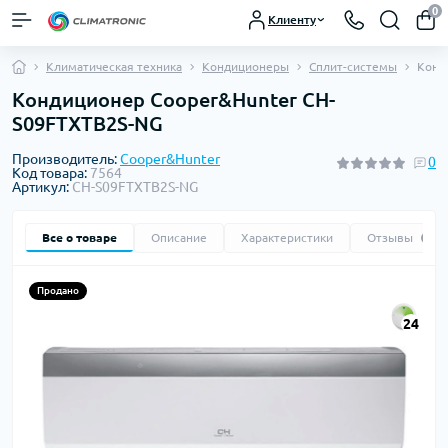
0
Клиенту
Климатическая техника
Кондиционеры
Сплит-системы
Конд
Кондиционер Cooper&Hunter CH-
S09FTXTB2S-NG
Производитель:
Cooper&Hunter
0
Код товара:
7564
Артикул:
CH-S09FTXTB2S-NG
Все о товаре
Описание
Характеристики
Отзывы
0
Продано
24