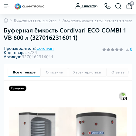
0
Клиенту
Водонагреватели и баки
Аккумулирующие накопительные ёмкост
Буферная ёмкость Cordivari ECO COMBI 1
VB 600 л (3270162316011)
Производитель:
Cordivari
0
Код товара:
5724
Артикул:
3270162316011
Все о товаре
Описание
Характеристики
Отзывы
0
Продано
24