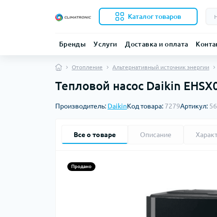
Каталог товаров
Бренды
Услуги
Доставка и оплата
Конта
Отопление
Альтернативный источник энергии
Тепловой насос Daikin EHS
Производитель:
Daikin
Код товара:
7279
Артикул:
56
Все о товаре
Описание
Харак
Продано