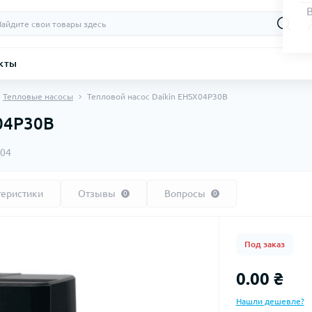
кты
Тепловые насосы
Тепловой насос Daikin EHSX04P30B
X04P30B
04
теристики
Отзывы
Вопросы
0
0
Под заказ
0.00 ₴
Нашли дешевле?