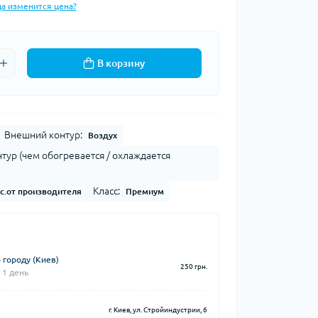
да изменится цена?
В корзину
Внешний контур:
Воздух
тур (чем обогревается / охлаждается
Класс:
с.от производителя
Премиум
 городу (Киев)
250 грн.
 1 день
г. Киев, ул. Стройиндустрии, 6