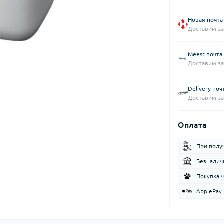
Новая почта
Доставим за
Meest почта
Доставим за
Delivery поч
Доставим за
Оплата
При полу
Безналич
Покупка 
ApplePay