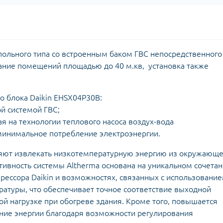
польного типа со встроенным баком ГВС непосредственного
ание помещений площадью до 40 м.кв, установка также
о блока Daikin EHSX04P30B:
й системой ГВС;
я на технологии теплового насоса воздух-вода
минимальное потребление электроэнергии.
ляют извлекать низкотемпературную энергию из окружающ
тивность системы Altherma основана на уникальном сочета
ессора Daikin и возможностях, связанных с использовани
атуры, что обеспечивает точное соответствие выходной
й нагрузке при обогреве здания. Кроме того, повышается
ние энергии благодаря возможности регулирования