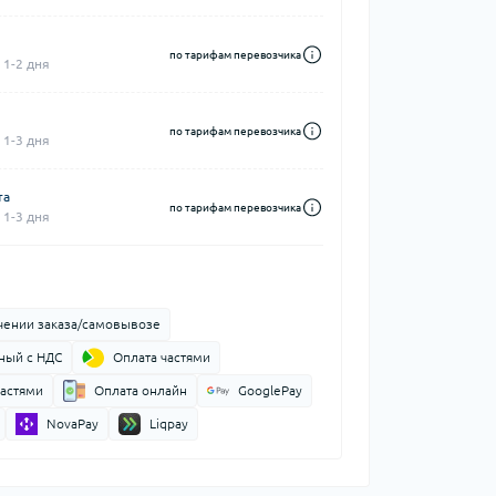
по тарифам перевозчика
 1-2 дня
по тарифам перевозчика
 1-3 дня
та
по тарифам перевозчика
 1-3 дня
чении заказа/самовывозе
ный с НДС
Оплата частями
частями
Оплата онлайн
GooglePay
NovaPay
Liqpay