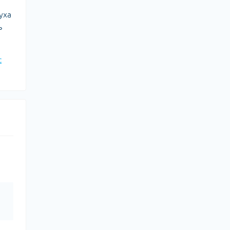
уха
ь
с