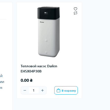
Тепловой насос Daikin
EHSX04P30B
ей
0.00 ₴
нии
ем
В корзину