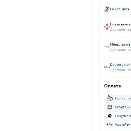
Самовывоз
Новая почта
Доставим за
Meest почта
Доставим за
Delivery поч
Доставим за
Оплата
При полу
Безналич
Покупка 
ApplePay