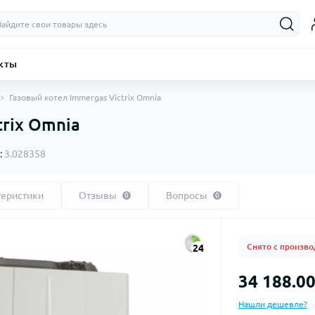
кты
Газовый котел Immergas Victrix Omnia
trix Omnia
:
3.028358
теристики
Отзывы
Вопросы
0
0
Снято с произво
24
34 188.00
Нашли дешевле?