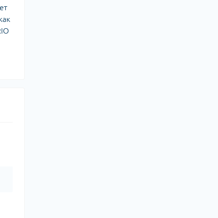
ет
как
RIO