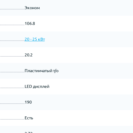
Эконом
106.8
20 - 25 кВт
20.2
Пластинчатый т/о
LED дисплей
190
Есть