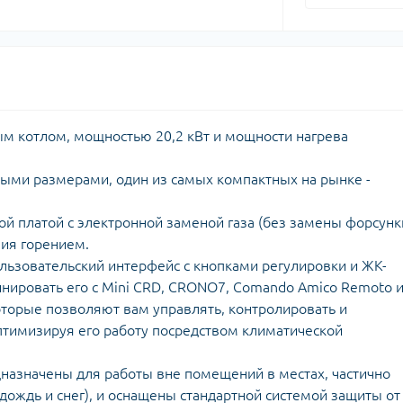
м котлом, мощностью 20,2 кВт и мощности нагрева
ыми размерами, один из самых компактных на рынке -
й платой с электронной заменой газа (без замены форсунк
ия горением.
льзовательский интерфейс с кнопками регулировки и ЖК-
нировать его с Mini CRD, CRONO7, Сomando Аmico Remoto 
оторые позволяют вам управлять, контролировать и
птимизируя его работу посредством климатической
назначены для работы вне помещений в местах, частично
ождь и снег), и оснащены стандартной системой защиты от