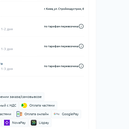
г. Киев, ул. Стройиндустрии, 6
по тарифам перевозчика
 1-2 дня
по тарифам перевозчика
 1-3 дня
та
по тарифам перевозчика
 1-3 дня
чении заказа/самовывозе
ный с НДС
Оплата частями
частями
Оплата онлайн
GooglePay
NovaPay
Liqpay