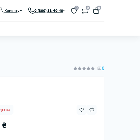
Выберите язык магазина
0
0
0
Клиенту
0 (800) 33-40-40
UA
Закрыть
0
дства
 ₴