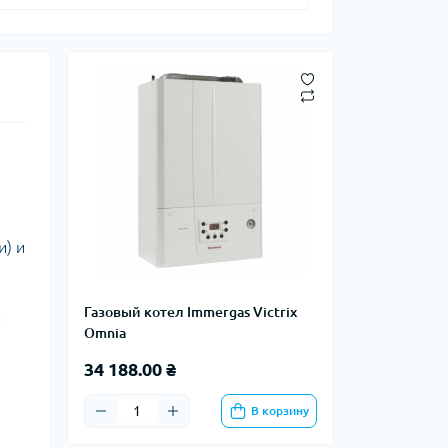
и) и
Газовый котел Immergas Victrix
и
Omnia
34 188.00 ₴
В корзину