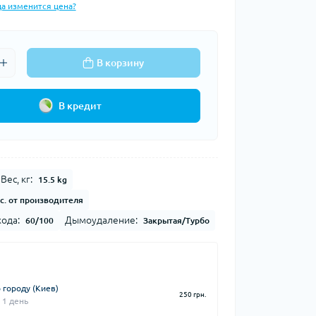
да изменится цена?
В корзину
В кредит
Вес, кг:
15.5 kg
с. от производителя
ода:
Дымоудаление:
60/100
Закрытая/Турбо
 городу (Киев)
250 грн.
 1 день