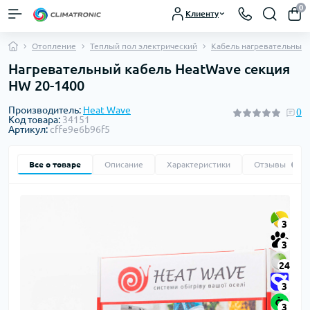
0
Клиенту
Отопление
Теплый пол электрический
Кабель нагревательный
Нагревательный кабель HeatWave cекция
HW 20-1400
Производитель:
Heat Wave
0
Код товара:
34151
Артикул:
cffe9e6b96f5
Все о товаре
Описание
Характеристики
Отзывы
0
3
3
24
3
3