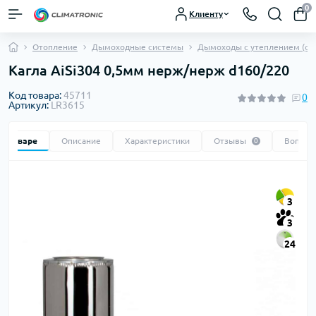
0
Клиенту
Отопление
Дымоходные системы
Дымоходы с утеплением (сэ
Кагла AiSi304 0,5мм нерж/нерж d160/220
Код товара:
45711
0
Артикул:
LR3615
 о товаре
Описание
Характеристики
Отзывы
Вопрос
0
3
3
24