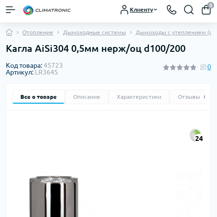
0
Клиенту
Отопление
Дымоходные системы
Дымоходы с утеплением (сэ
Кагла AiSi304 0,5мм нерж/оц d100/200
Код товара:
45723
0
Артикул:
LR3645
Все о товаре
Описание
Характеристики
Отзывы
0
24