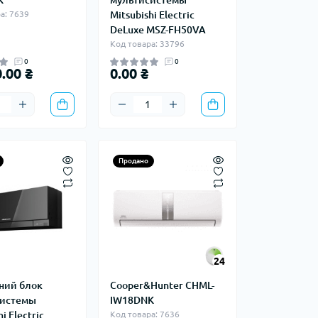
K
мультисистемы
а: 7639
Mitsubishi Electric
DeLuxe MSZ-FH50VA
Код товара: 33796
0
0
.00 ₴
0.00 ₴
Продано
24
ний блок
Cooper&Hunter CHML-
системы
IW18DNK
i Electric
Код товара: 7636