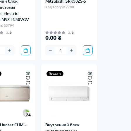
ний блок
Mitsubishi SRK50ZS-S
системы
Код товара: 7780
i Electric
 MSZ-LN50VGV
а: 33794
0
0
0.00 ₴
Продано
24
Hunter CHML-
Внутренний блок