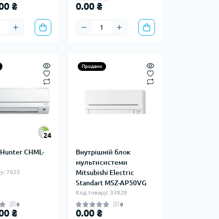
00 ₴
0.00 ₴
Продано
24
Hunter CHML-
Внутрішній блок
мультисистеми
у: 7625
Mitsubishi Electric
Standart MSZ-AP50VG
Код товару: 33828
0
0
00 ₴
0.00 ₴