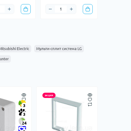
tsubishi Electric
Мульти-сплит система LG
unter
акция
3
3
24