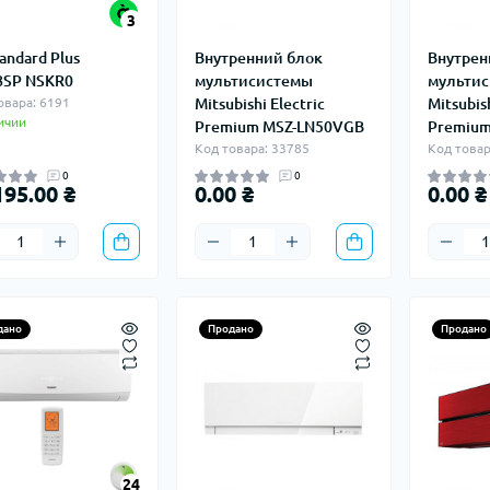
3
andard Plus
Внутренний блок
Внутрен
SP NSKR0
мультисистемы
мульти
овара: 6191
Mitsubishi Electric
Mitsubish
ичии
Premium MSZ-LN50VGB
Premiu
Код товара: 33785
Код товар
0
0
195.00 ₴
0.00 ₴
0.00 ₴
дано
Продано
Продано
24