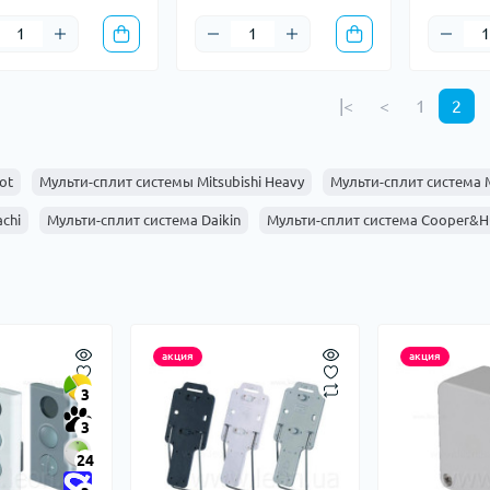
|<
<
1
2
ot
Мульти-сплит системы Mitsubishi Heavy
Мульти-сплит система Mi
chi
Мульти-сплит система Daikin
Мульти-сплит система Cooper&H
акция
акция
3
3
24