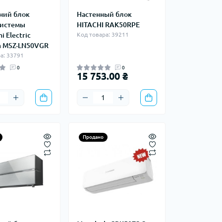
ний блок
Настенный блок
системы
HITACHI RAK50RPE
i Electric
Код товара: 39211
 MSZ-LN50VGR
а: 33791
0
0
15 753.00 ₴
Продано