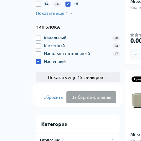
Mits
14
18
+6
Код т
Показать еще 1
ТИП БЛОКА
Канальный
+8
0.0
Кассетный
+4
Напольно-потолочный
+7
Настенный
Показать еще 15 фильтров
Про
Сбросить
Выберите фильтры
Категории
Mits
Отопление
Код т