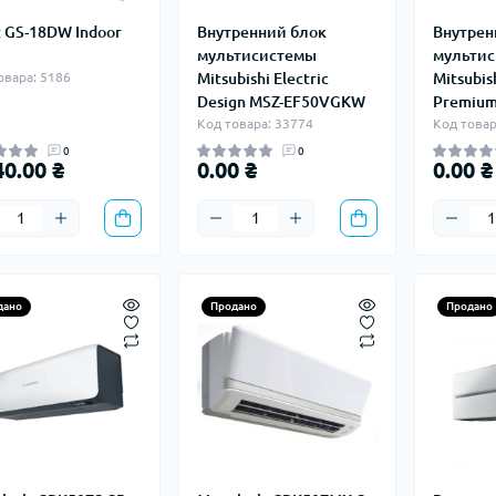
t GS-18DW Indoor
Внутренний блок
Внутрен
мультисистемы
мульти
овара: 5186
Mitsubishi Electric
Mitsubish
Design MSZ-EF50VGKW
Premium
Код товара: 33774
Код товар
0
0
40.00 ₴
0.00 ₴
0.00 ₴
дано
Продано
Продано