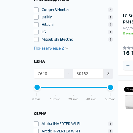
Cooper&Hunter
8
LG St
Daikin
1
PM18
Hitachi
2
Код т
LG
1
В нал
Mitsubishi Electric
9
Показать еще 2
16 
ЦЕНА
-
₴
Про
8 тыс.
18 тыс.
29 тыс.
40 тыс.
50 тыс.
СЕРИЯ
Alpha INVERTER WI-FI
1
Arctic INVERTER WI-FI
1