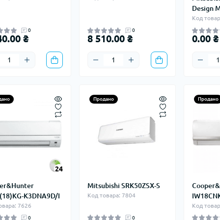
Design 
Код товар
0
0
40.00 ₴
8 510.00 ₴
0.00 ₴
дано
Продано
Продано
24
er&Hunter
Mitsubishi SRK50ZSX-S
Cooper&
18)KG-K3DNA9D/I
Код товара: 7804
IW18CN
овара: 7626
Код товар
0
0