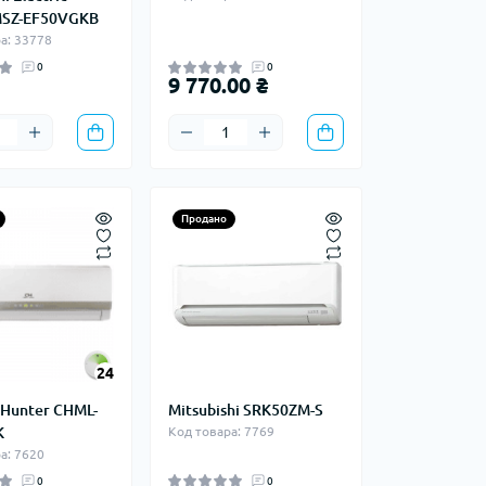
MSZ-EF50VGKB
а: 33778
0
0
9 770.00 ₴
Продано
24
Hunter CHML-
Mitsubishi SRK50ZM-S
K
Код товара: 7769
а: 7620
0
0