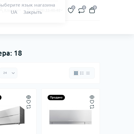
Выберите язык магазина
0
0
0
Клиенту
0 (800) 33-40-40
UA
Закрыть
ра: 18
Продано