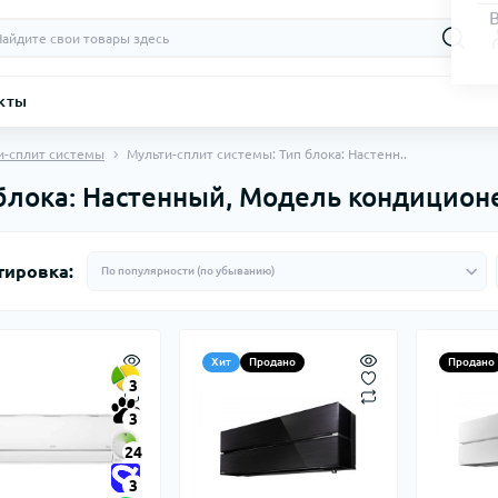
кты
и-сплит системы
Мульти-сплит системы: Тип блока: Настенн..
блока: Настенный, Модель кондиционе
тировка:
Хит
Продано
Продано
3
3
24
3