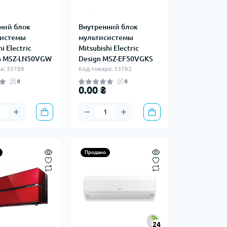
ний блок
Внутренний блок
системы
мультисистемы
i Electric
Mitsubishi Electric
m MSZ-LN50VGW
Design MSZ-EF50VGKS
а: 33788
Код товара: 33782
0
0
0.00 ₴
Продано
24