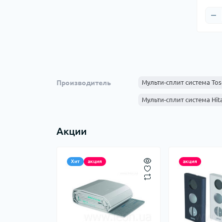
Трубы и фитинги из полиэтилена
Электромагнитные клапаны
Трубы и фитинги из стали
Комплектующие к баллонам
Трубы предизолированные
Фитинги из чугуна
Производитель
Мульти-сплит система Tos
Мульти-сплит система Hita
Акции
Хит
акция
акция