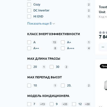
Cozy
2
Toso
DC Inverter
2
Unit
HI END
Код т
1
Показать еще 8
КЛАСС ЭНЕРГОЭФФЕКТИВНОСТИ
7 8
A
A+
15
1
A++
A+++
8
4
МАХ ДЛИНА ТРАССЫ
Про
20
30
1
2
МАХ ПЕРЕПАД ВЫСОТ
10
20.
1
2
МОДЕЛЬ КОНДИЦИОНЕРА
7
9
12
+13
+33
+30