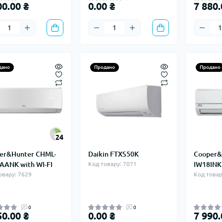
00.00 ₴
0.00 ₴
7 880.
дано
Продано
Продано
24
er&Hunter CHML-
Daikin FTXS50K
Cooper&
AANK with WI-FI
Код товару: 7071
IW18INK
овару: 7629
Код товар
0
0
50.00 ₴
0.00 ₴
7 990.