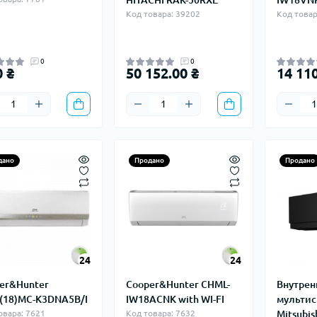
HITACHI RAK-50RXE
IW18VN
Код товара: 39202
Код товар
0
0
0 ₴
50 152.00 ₴
14 110
дано
Продано
Продано
24
24
er&Hunter
Cooper&Hunter CHML-
Внутрен
18)MC-K3DNA5B/I
IW18ACNK with WI-FI
мульти
овара: 7621
Код товара: 7632
Mitsubish