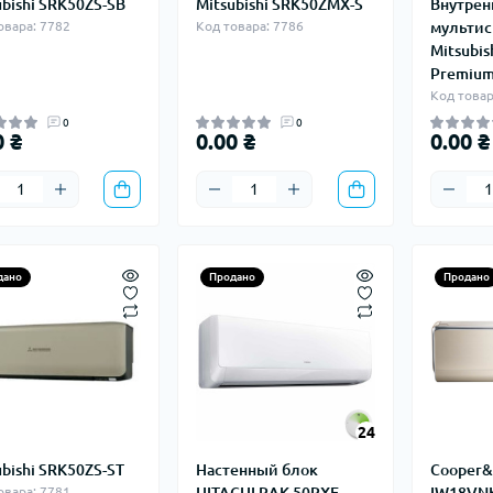
ubishi SRK50ZS-SB
Mitsubishi SRK50ZMX-S
Внутрен
овара: 7782
Код товара: 7786
мульти
Mitsubish
Premium
Код товар
0
0
0 ₴
0.00 ₴
0.00 ₴
дано
Продано
Продано
24
ubishi SRK50ZS-ST
Настенный блок
Cooper&
овара: 7781