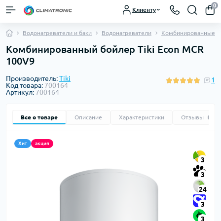
0
Клиенту
Водонагреватели и баки
Водонагреватели
Комбинированные б
Комбинированный бойлер Tiki Econ MCR
100V9
Производитель:
Tiki
1
Код товара:
700164
Артикул:
700164
Все о товаре
Описание
Характеристики
Отзывы
1
Хит
акция
3
3
24
3
3