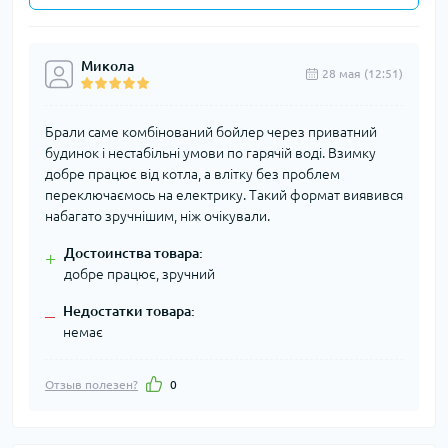
Микола
28 мая (12:51)
Брали саме комбінований бойлер через приватний
будинок і нестабільні умови по гарячій воді. Взимку
добре працює від котла, а влітку без проблем
переключаємось на електрику. Такий формат виявився
набагато зручнішим, ніж очікували.
Достоинства товара:
+
добре працює, зручний
Недостатки товара:
–
немає
Отзыв полезен?
0