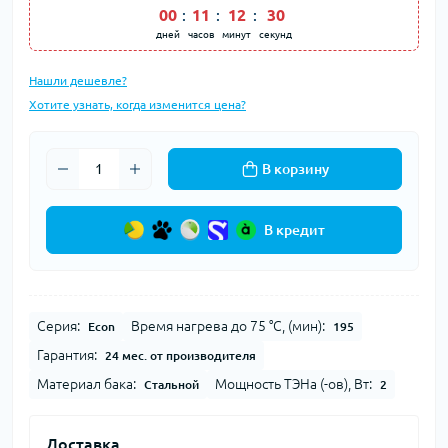
00
:
11
:
12
:
29
дней
часов
минут
секунд
Нашли дешевле?
Хотите узнать, когда изменится цена?
В корзину
В кредит
Серия:
Время нагрева до 75 °С, (мин):
Econ
195
Гарантия:
24 мес. от производителя
Материал бака:
Мощность ТЭНа (-ов), Вт:
Стальной
2
Доставка