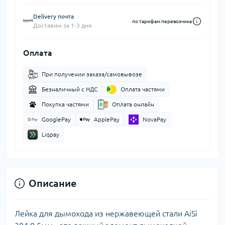
Delivery почта
по тарифам перевозчика
Доставим за 1-3 дня
Оплата
При получении заказа/самовывозе
Безналичный с НДС
Оплата частями
Покупка частями
Оплата онлайн
GooglePay
ApplePay
NovaPay
Liqpay
Описание
Лейка для дымохода из нержавеющей стали AiSi