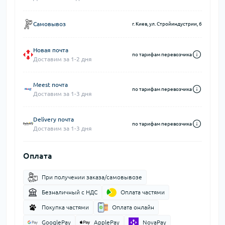
Самовывоз
г. Киев, ул. Стройиндустрии, 6
Новая почта
по тарифам перевозчика
Доставим за 1-2 дня
Meest почта
по тарифам перевозчика
Доставим за 1-3 дня
Delivery почта
по тарифам перевозчика
Доставим за 1-3 дня
Оплата
При получении заказа/самовывозе
Безналичный с НДС
Оплата частями
Покупка частями
Оплата онлайн
GooglePay
ApplePay
NovaPay