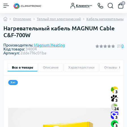
0
Клиенту
Отопление
Теплый пол электрический
Кабель нагревательный
Нагревательный кабель MAGNUM Cable
C&F-700W
Производитель:
Magnum Heating
0
Код товара:
34004
Артикул:
2dde7f6c01ba
Все о товаре
Описание
Характеристики
Отзывы
0
Хит
3
3
24
3
3