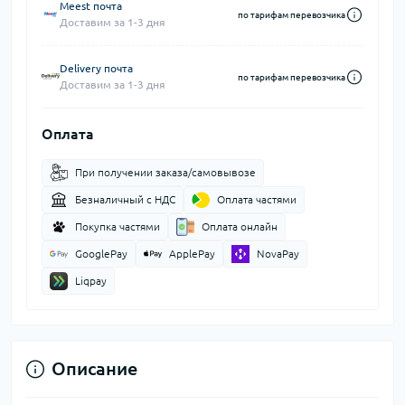
Meest почта
по тарифам перевозчика
Доставим за 1-3 дня
Delivery почта
по тарифам перевозчика
Доставим за 1-3 дня
Оплата
При получении заказа/самовывозе
Безналичный с НДС
Оплата частями
Покупка частями
Оплата онлайн
GooglePay
ApplePay
NovaPay
Liqpay
Описание