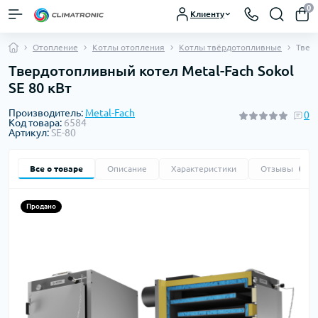
0
Клиенту
Отопление
Котлы отопления
Котлы твёрдотопливные
Тверд
Твердотопливный котел Metal-Fach Sokol
SE 80 кВт
Производитель:
Metal-Fach
0
Код товара:
6584
Артикул:
SE-80
Все о товаре
Описание
Характеристики
Отзывы
0
Продано