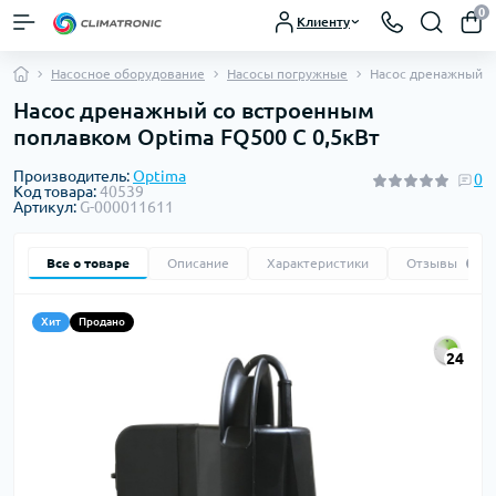
0
Клиенту
Насосное оборудование
Насосы погружные
Насос дренажный c
Насос дренажный cо встроенным
поплавком Optima FQ500 C 0,5кВт
Производитель:
Optima
0
Код товара:
40539
Артикул:
G-000011611
Все о товаре
Описание
Характеристики
Отзывы
0
Хит
Продано
24