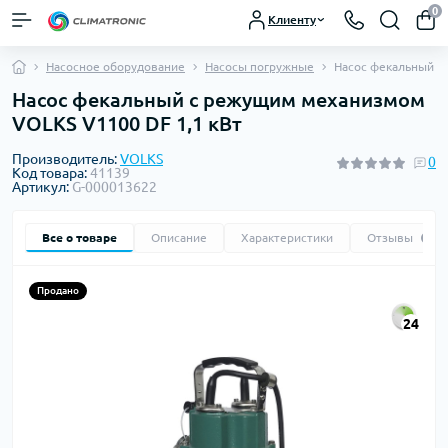
0
Клиенту
Насосное оборудование
Насосы погружные
Насос фекальный с
Насос фекальный с режущим механизмом
VOLKS V1100 DF 1,1 кВт
Производитель:
VOLKS
0
Код товара:
41139
Артикул:
G-000013622
Все о товаре
Описание
Характеристики
Отзывы
0
Продано
24