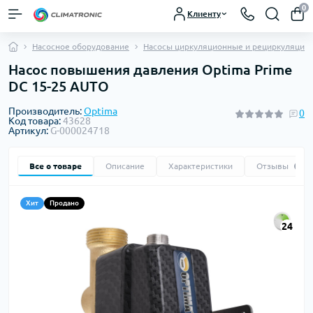
0
Клиенту
Насосное оборудование
Насосы циркуляционные и рециркуляцио
Насос повышения давления Optima Prime
DC 15-25 AUTO
Производитель:
Optima
0
Код товара:
43628
Артикул:
G-000024718
Все о товаре
Описание
Характеристики
Отзывы
0
Хит
Продано
24