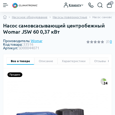
0
Клиенту
Насосное оборудование
Насосы поверхностные
Насос самовса
Насос самовсасывающий центробежный
Womar JSW 60 0,37 кВт
Производитель:
Womar
0
Код товара:
33516
Артикул:
SD00044071
Все о товаре
Описание
Характеристики
Отзывы
0
Продано
24