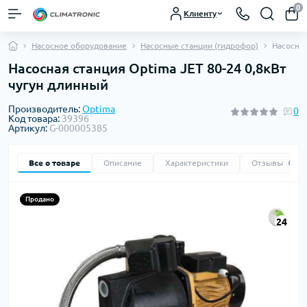
0
Клиенту
Насосное оборудование
Насосные станции (гидрофор)
Насосная
Насосная станция Optima JET 80-24 0,8кВт
чугун длинный
Производитель:
Optima
0
Код товара:
39396
Артикул:
G-000005385
Все о товаре
Описание
Характеристики
Отзывы
0
Продано
24