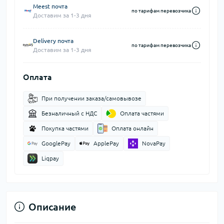
Meest почта
по тарифам перевозчика
Доставим за 1-3 дня
Delivery почта
по тарифам перевозчика
Доставим за 1-3 дня
Оплата
При получении заказа/самовывозе
Безналичный с НДС
Оплата частями
Покупка частями
Оплата онлайн
GooglePay
ApplePay
NovaPay
Liqpay
Описание