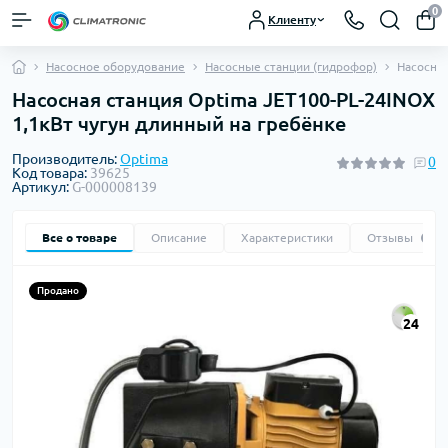
0
Клиенту
Насосное оборудование
Насосные станции (гидрофор)
Насосная
Насосная станция Optima JET100-PL-24INOX
1,1кВт чугун длинный на гребёнке
Производитель:
Optima
0
Код товара:
39625
Артикул:
G-000008139
Все о товаре
Описание
Характеристики
Отзывы
0
Продано
24