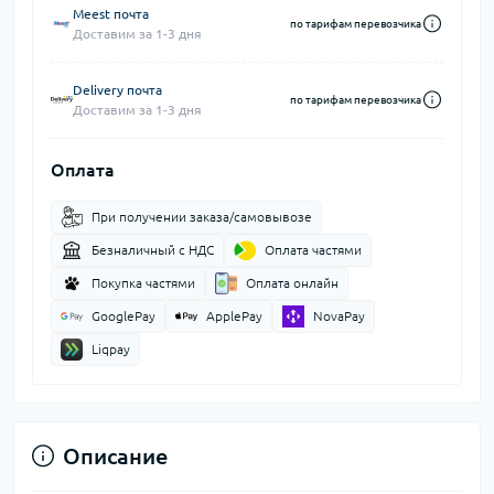
Meest почта
по тарифам перевозчика
Доставим за 1-3 дня
Delivery почта
по тарифам перевозчика
Доставим за 1-3 дня
Оплата
При получении заказа/самовывозе
Безналичный с НДС
Оплата частями
Покупка частями
Оплата онлайн
GooglePay
ApplePay
NovaPay
Liqpay
Описание