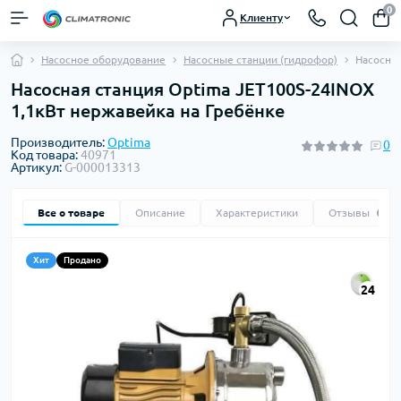
0
Клиенту
Насосное оборудование
Насосные станции (гидрофор)
Насосная
Насосная станция Optima JET100S-24INOX
1,1кВт нержавейка на Гребёнке
Производитель:
Optima
0
Код товара:
40971
Артикул:
G-000013313
Все о товаре
Описание
Характеристики
Отзывы
0
Хит
Продано
24