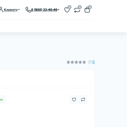
Выберите язык магазина
0
0
0
Клиенту
0 (800) 33-40-40
UA
Закрыть
0
ии