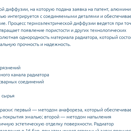
й диффузии, на которую подана заявка на патент, алюмини
стью интегрируется с соединяемыми деталями и обеспечива
ие. Процесс термоэлектрической диффузии ведется при то
твращает появление пористости и других технологических
олютная однородность материала радиатора, который состо
альную прочность и надежность.
грязнений
ного канала радиатора
сварных соединений
я сырья
краски: первый — методом анафореза, который обеспечива
ть покрытия эмалью; второй — методом напыления
чную эстетическую отделку поверхности. Радиатор
давления в 16 бар, при этом имеет огромный запас прочнос