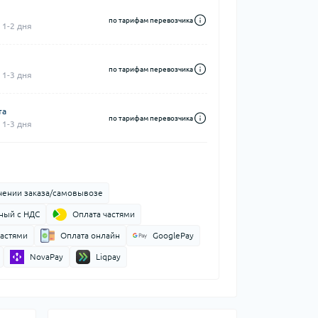
по тарифам перевозчика
 1-2 дня
по тарифам перевозчика
 1-3 дня
та
по тарифам перевозчика
 1-3 дня
чении заказа/самовывозе
ный с НДС
Оплата частями
частями
Оплата онлайн
GooglePay
NovaPay
Liqpay