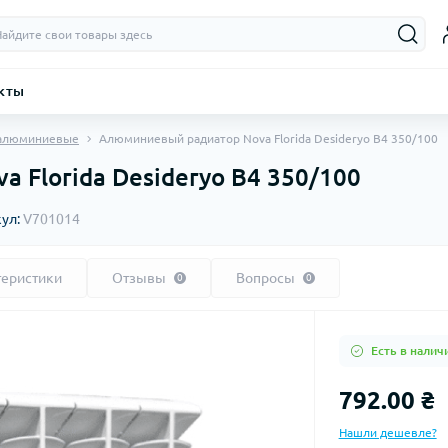
кты
 алюминиевые
Алюминиевый радиатор Nova Florida Desideryo B4 350/100
 Florida Desideryo B4 350/100
кул:
V701014
теристики
Отзывы
Вопросы
0
0
Есть в налич
792.00 ₴
Нашли дешевле?