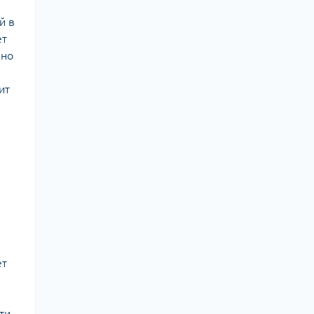
й в
ет
чно
ит
ет
ти