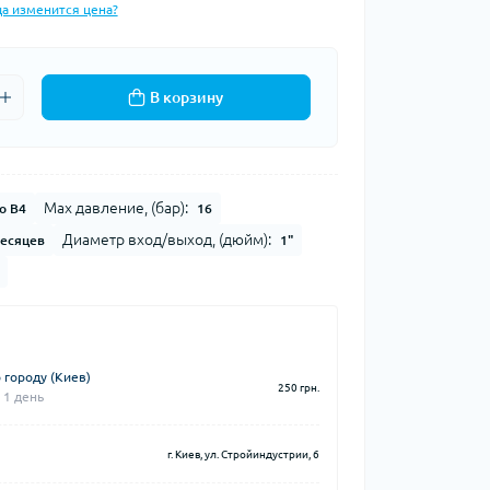
да изменится цена?
В корзину
Max давление, (бар):
o B4
16
Диаметр вход/выход, (дюйм):
месяцев
1"
 городу (Киев)
250 грн.
 1 день
г. Киев, ул. Стройиндустрии, 6