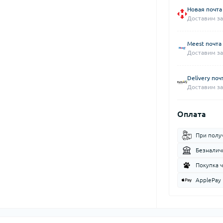
Новая почта
Доставим за
Meest почта
Доставим за
Delivery поч
Доставим за
Оплата
При полу
Безналич
Покупка 
ApplePay