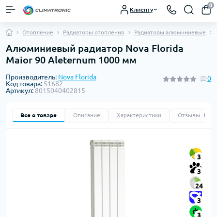
0
Клиенту
Отопление
Радиаторы отопления
Радиаторы алюминиевые
Алюминиевый радиатор Nova Florida
Maior 90 Aleternum 1000 мм
Производитель:
Nova Florida
0
Код товара:
51682
Артикул:
8015040402815
Все о товаре
Описание
Характеристики
Отзывы
0
3
3
24
3
3