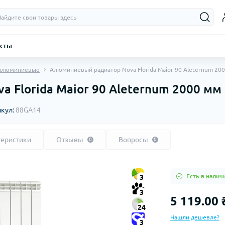
кты
 алюминиевые
Алюминиевый радиатор Nova Florida Maior 90 Aleternum 20
 Florida Maior 90 Aleternum 2000 мм
икул:
88GA14
теристики
Отзывы
Вопросы
0
0
Есть в налич
3
3
5 119.00 
24
Нашли дешевле?
3