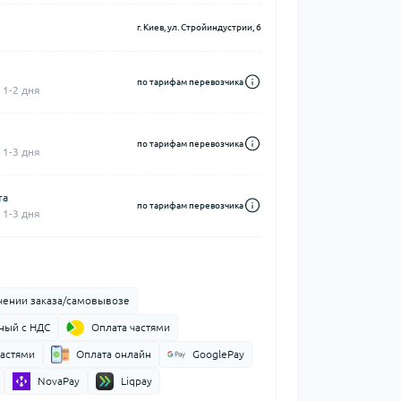
г. Киев, ул. Стройиндустрии, 6
по тарифам перевозчика
 1-2 дня
по тарифам перевозчика
 1-3 дня
та
по тарифам перевозчика
 1-3 дня
чении заказа/самовывозе
ный с НДС
Оплата частями
частями
Оплата онлайн
GooglePay
NovaPay
Liqpay