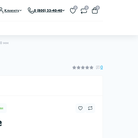
Выберите язык магазина
0
0
0
Клиенту
0 (800) 33-40-40
UA
Закрыть
00 мм
0
ии
₴