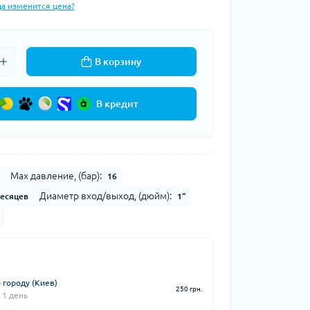
да изменится цена?
В корзину
В кредит
Max давление, (бар):
16
Диаметр вход/выход, (дюйм):
месяцев
1"
 городу (Киев)
250 грн.
 1 день