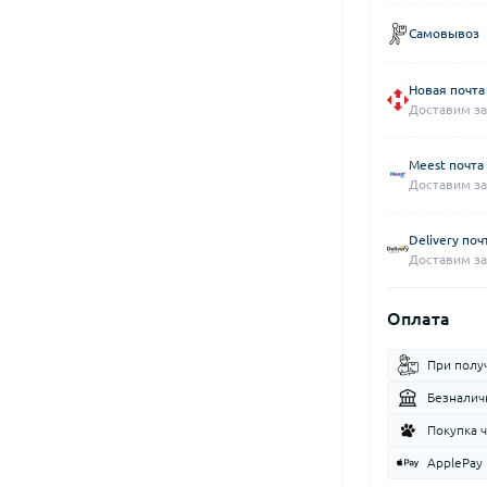
Самовывоз
Новая почта
Доставим за
Meest почта
Доставим за
Delivery поч
Доставим за
Оплата
При полу
Безналич
Покупка 
ApplePay