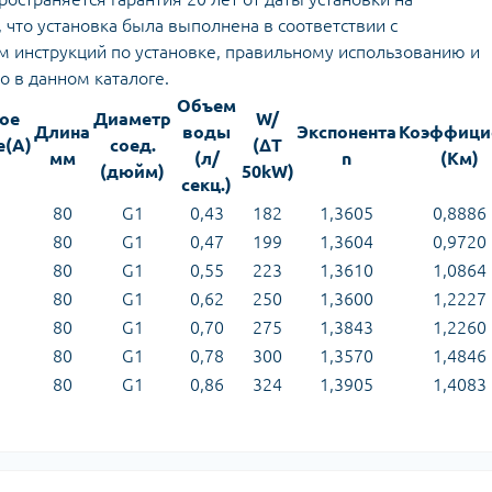
что установка была выполнена в соответствии с
 инструкций по установке, правильному использованию и
 в данном каталоге.
Объем
ое
Диаметр
W/
Длина
воды
Экспонента
Коэффици
е(А)
соед.
(∆T
мм
(л/
n
(Км)
(дюйм)
50kW)
секц.)
80
G1
0,43
182
1,3605
0,8886
80
G1
0,47
199
1,3604
0,9720
80
G1
0,55
223
1,3610
1,0864
80
G1
0,62
250
1,3600
1,2227
80
G1
0,70
275
1,3843
1,2260
80
G1
0,78
300
1,3570
1,4846
80
G1
0,86
324
1,3905
1,4083