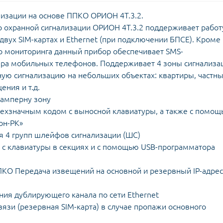
изации на основе ППКО ОРИОН 4Т.3.2.
охранной сигнализации ОРИОН 4Т.3.2 поддерживает работ
 двух SIM-картах и Ethernet (при подключении БПСЕ). Кроме
о мониторинга данный прибор обеспечивает SMS-
а мобильных телефонов. Поддерживает 4 зоны сигнализа
ую сигнализацию на небольших объектах: квартиры, частн
ения и т.д.
тамперну зону
рехзначным кодом с выносной клавиатуры, а также с помо
он-РК»
 4 групп шлейфов сигнализации (ШС)
 с клавиатуры в секциях и с помощью USB-программатора
КО Передача извещений на основной и резервный ІР-адрес
ния дублирующего канала по сети Ethernet
язи (резервная SIM-карта) в случае пропажи основного