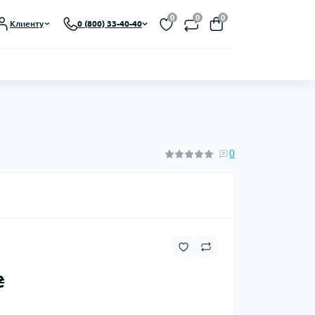
Выберите язык магазина
0
0
0
Клиенту
0 (800) 33-40-40
UA
Закрыть
0
₴