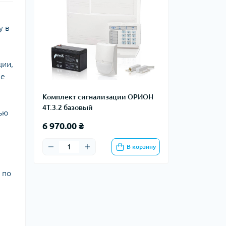
у в
ции,
ые
Комплект сигнализации ОРИОН
4Т.3.2 базовый
щью
6 970.00 ₴
В корзину
 по