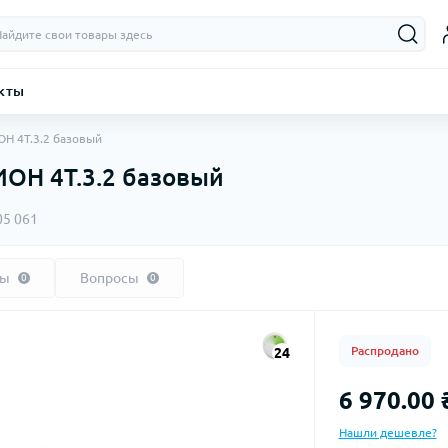
кты
Н 4Т.3.2 базовый
ОН 4Т.3.2 базовый
05 061
вы
Вопросы
0
0
Распродано
24
6 970.00 
Нашли дешевле?