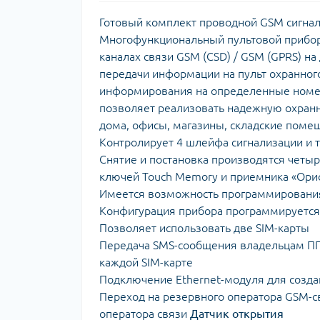
Готовый комплект проводной GSM сигнал
Многофункциональный пультовой прибор 
каналах связи GSM (CSD) / GSM (GPRS) на
передачи информации на пульт охранног
информирования на определенные номер
позволяет реализовать надежную охранн
дома, офисы, магазины, складские помещ
Контролирует 4 шлейфа сигнализации и 
Снятие и постановка производятся четы
ключей Touch Memory и приемника «Ори
Имеется возможность программирования
Конфигурация прибора программируется
Позволяет использовать две SIM-карты
Передача SMS-сообщения владельцам ПП
каждой SIM-карте
Подключение Ethernet-модуля для созда
Переход на резервного оператора GSM-св
оператора связи
Датчик открытия