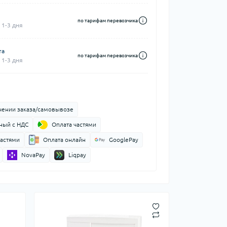
по тарифам перевозчика
 1-3 дня
та
по тарифам перевозчика
 1-3 дня
чении заказа/самовывозе
ный с НДС
Оплата частями
частями
Оплата онлайн
GooglePay
NovaPay
Liqpay