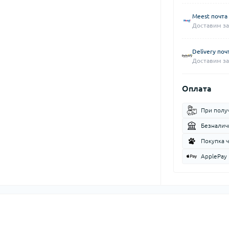
Meest почта
Доставим за
Delivery поч
Доставим за
Оплата
При полу
Безналич
Покупка 
ApplePay