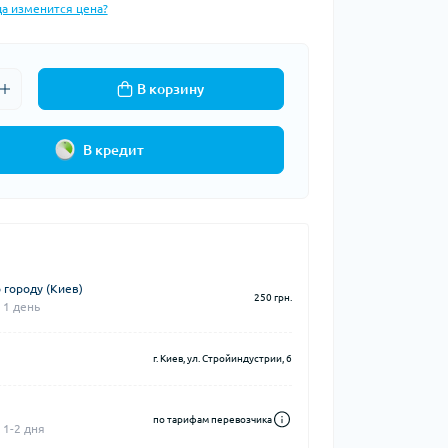
да изменится цена?
В корзину
В кредит
 городу (Киев)
250 грн.
 1 день
г. Киев, ул. Стройиндустрии, 6
по тарифам перевозчика
 1-2 дня