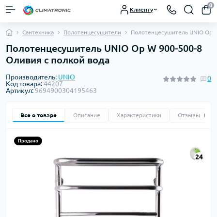
0
Клиенту
Сантехника
Полотенцесущители
Полотенцесушитель UNIO Op W
Полотенцесушитель UNIO Op W 900-500-8
Оливия с полкой вода
Производитель:
UNIO
0
Код товара:
44207
Артикул:
9694900304195463
Все о товаре
Описание
Характеристики
Отзывы
0
Продано
24