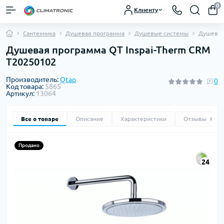
0
Клиенту
Сантехника
Душевая программа
Душевые системы
Душевая
Душевая программа QT Inspai-Therm CRM
T20250102
Производитель:
Qtap
0
Код товара:
5865
Артикул:
13064
Все о товаре
Описание
Характеристики
Отзывы
0
Продано
24