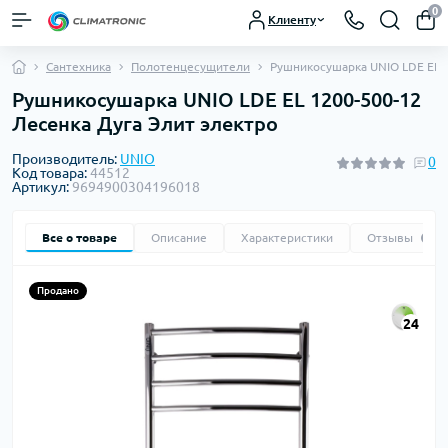
0
Клиенту
Сантехника
Полотенцесущители
Рушникосушарка UNIO LDE EL 1
Рушникосушарка UNIO LDE EL 1200-500-12
Лесенка Дуга Элит электро
Производитель:
UNIO
0
Код товара:
44512
Артикул:
9694900304196018
Все о товаре
Описание
Характеристики
Отзывы
0
Продано
24