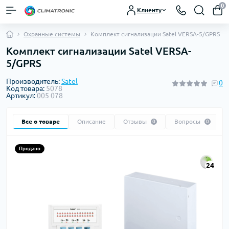
0
Клиенту
Охранные системы
Комплект сигнализации Satel VERSA-5/GPRS
Комплект сигнализации Satel VERSA-
5/GPRS
Производитель:
Satel
0
Код товара:
5078
Артикул:
005 078
Все о товаре
Описание
Отзывы
Вопросы
0
0
Продано
24