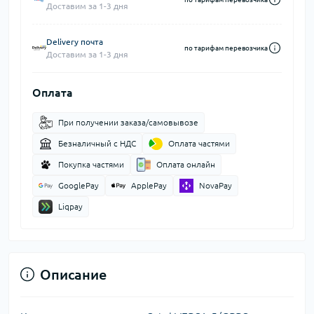
Доставим за 1-3 дня
Delivery почта
по тарифам перевозчика
Доставим за 1-3 дня
Оплата
При получении заказа/самовывозе
Безналичный с НДС
Оплата частями
Покупка частями
Оплата онлайн
GooglePay
ApplePay
NovaPay
Liqpay
Описание