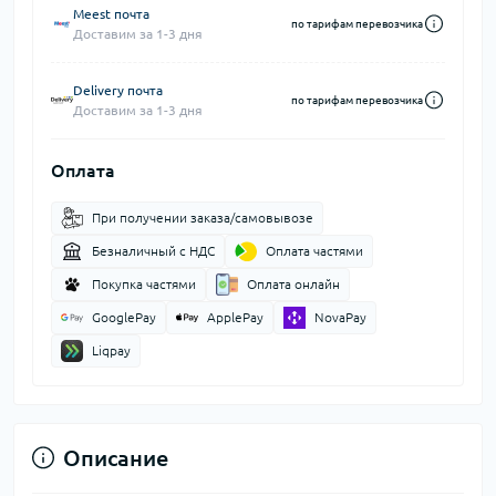
Meest почта
по тарифам перевозчика
Доставим за 1-3 дня
Delivery почта
по тарифам перевозчика
Доставим за 1-3 дня
Оплата
При получении заказа/самовывозе
Безналичный с НДС
Оплата частями
Покупка частями
Оплата онлайн
GooglePay
ApplePay
NovaPay
Liqpay
Описание