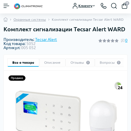
0
Клиенту
Охранные системы
Комплект сигнализации Tecsar Alert WARD
Комплект сигнализации Tecsar Alert WARD
Производитель:
Tecsar Alert
0
Код товара:
5052
Артикул:
005 052
Все о товаре
Описание
Отзывы
Вопросы
0
0
Продано
24