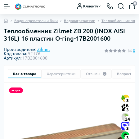
0
Клиенту
Водонагреватели и баки
Водонагреватели
Теплообменник плас
Теплообменник Zilmet ZB 200 (INOX AISI
316L) 16 пластин O-ring-17B2001600
Производитель:
Zilmet
0
Код товара:
52176
Артикул:
17B2001600
Все о товаре
Характеристики
Отзывы
Вопросы
0
0
акция
3
3
24
3
3