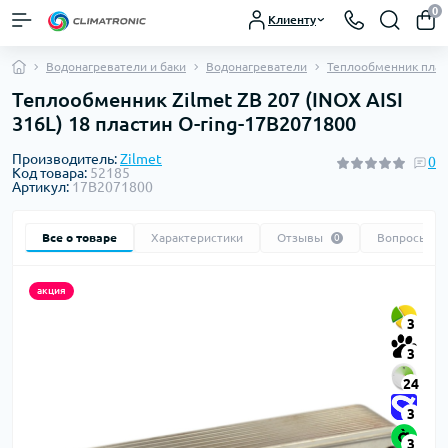
0
Клиенту
Водонагреватели и баки
Водонагреватели
Теплообменник плас
Теплообменник Zilmet ZB 207 (INOX AISI
316L) 18 пластин O-ring-17B2071800
Производитель:
Zilmet
0
Код товара:
52185
Артикул:
17B2071800
Все о товаре
Характеристики
Отзывы
Вопросы
0
0
акция
3
3
24
3
3