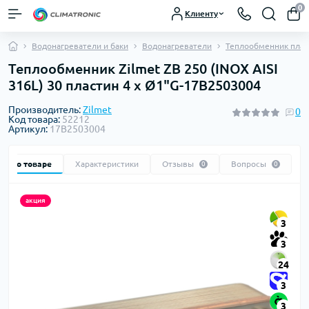
0
Клиенту
Водонагреватели и баки
Водонагреватели
Теплообменник плас
Теплообменник Zilmet ZB 250 (INOX AISI
316L) 30 пластин 4 x Ø1"G-17B2503004
Производитель:
Zilmet
0
Код товара:
52212
Артикул:
17B2503004
Все о товаре
Характеристики
Отзывы
Вопросы
0
0
акция
3
3
24
3
3