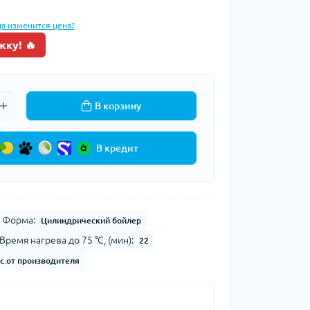
да изменится цена?
жку! 🔥
В корзину
В кредит
Форма:
Цилиндрический бойлер
Время нагрева до 75 °С, (мин):
22
с.от производителя