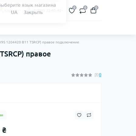
Выберите язык магазина
0
0
0
Клиенту
0 (800) 33-40-40
UA
Закрыть
CV9S 1204420 B11 TSRCP) правое подключение
 TSRCP) правое
0
ии
 ₴