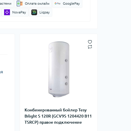
частями
Оплата онлайн
GooglePay
NovaPay
Liqpay
ая
Комбинированный бойлер Tesy
Bilight S 120R (GCV9S 1204420 B11
TSRCP) правое подключение