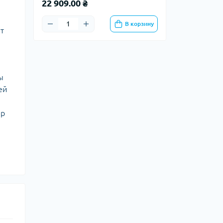
22 909.00 ₴
В корзину
т
ы
ей
ер