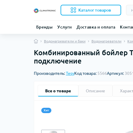
Каталог товаров
Бренды
Услуги
Доставка и оплата
Конта
Водонагреватели и баки
Водонагреватели
Ко
Комбинированный бойлер Tes
подключение
Производитель:
Tesy
Код товара:
5566
Артикул:
305
Все о товаре
Описание
Харак
Хит