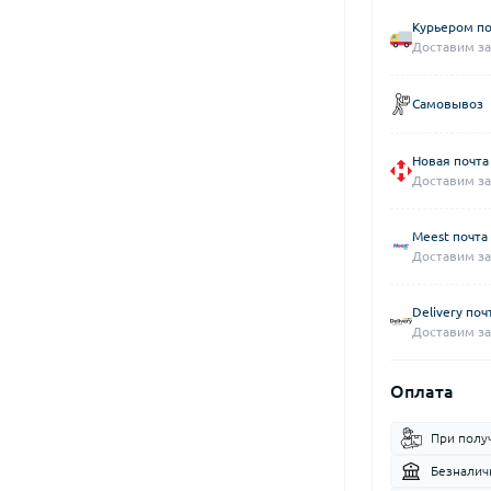
Курьером по
Доставим за
Самовывоз
Новая почта
Доставим за
Meest почта
Доставим за
Delivery поч
Доставим за
Оплата
При полу
Безналич