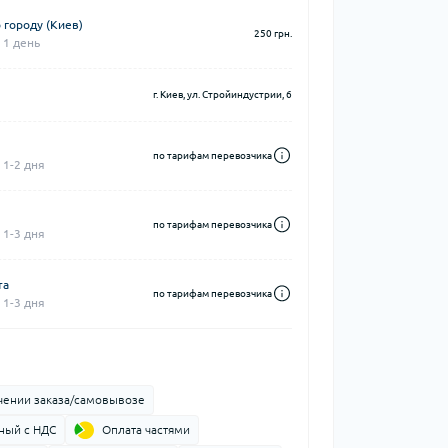
 городу (Киев)
250 грн.
 1 день
г. Киев, ул. Стройиндустрии, 6
по тарифам перевозчика
 1-2 дня
по тарифам перевозчика
 1-3 дня
та
по тарифам перевозчика
 1-3 дня
чении заказа/самовывозе
ный с НДС
Оплата частями