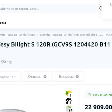
кты
мбинированные бойлера
Комбинированный бойлер Tesy Bilight S 120R (G
y Bilight S 120R (GCV9S 1204420 B11
155tesy
теристики
Отзывы
Вопросы
0
0
Есть в налич
3
3
22 909.00
24