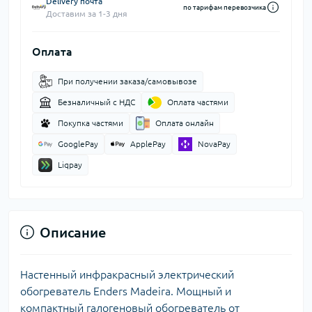
Delivery почта
по тарифам перевозчика
Доставим за 1-3 дня
Оплата
При получении заказа/самовывозе
Безналичный с НДС
Оплата частями
Покупка частями
Оплата онлайн
GooglePay
ApplePay
NovaPay
Liqpay
Описание
Настенный инфракрасный электрический
обогреватель Enders Madeira. Мощный и
компактный галогеновый обогреватель от