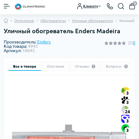
0
Клиенту
Отопление
Обогреватели
Уличные обогреватели
Уличный об
Уличный обогреватель Enders Madeira
Производитель:
Enders
0
Код товара:
4943
Артикул:
10645
Все о товаре
Описание
Отзывы
Вопросы
0
0
3
3
24
3
3