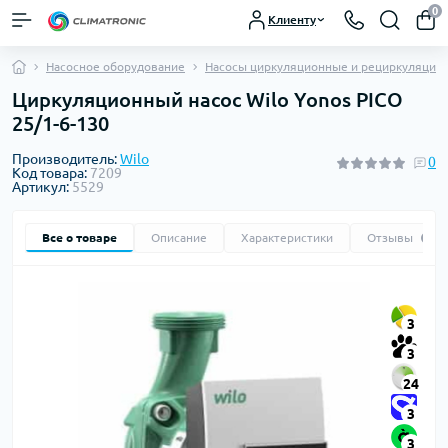
0
Клиенту
Насосное оборудование
Насосы циркуляционные и рециркуляцио
Циркуляционный насос Wilo Yonos PICO
25/1-6-130
Производитель:
Wilo
0
Код товара:
7209
Артикул:
5529
Все о товаре
Описание
Характеристики
Отзывы
0
3
3
24
3
3