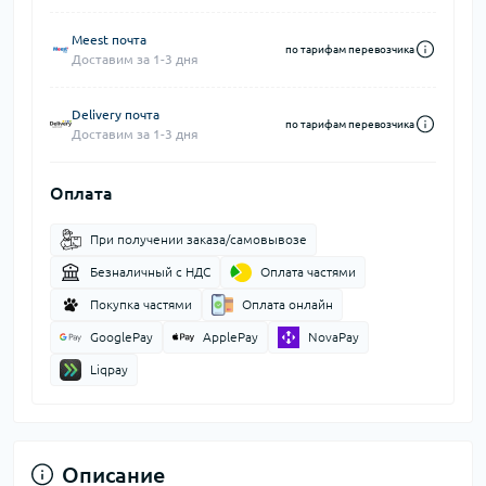
Meest почта
по тарифам перевозчика
Доставим за 1-3 дня
Delivery почта
по тарифам перевозчика
Доставим за 1-3 дня
Оплата
При получении заказа/самовывозе
Безналичный с НДС
Оплата частями
Покупка частями
Оплата онлайн
GooglePay
ApplePay
NovaPay
Liqpay
Описание