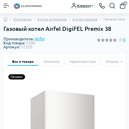
0
Клиенту
Отопление
Котлы отопления
Котлы газовые
Газовый котел A
Газовый котел Airfel DigiFEL Premix 38
Производитель:
Airfel
0
Код товара:
5306
Артикул:
12220
Все о товаре
Описание
Характеристики
Отзывы
0
Продано