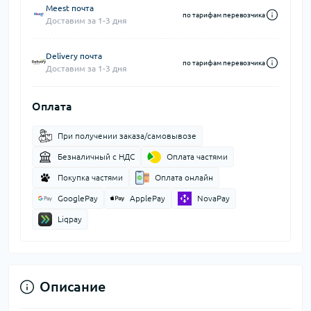
Meest почта
по тарифам перевозчика
Доставим за 1-3 дня
Delivery почта
по тарифам перевозчика
Доставим за 1-3 дня
Оплата
При получении заказа/самовывозе
Безналичный с НДС
Оплата частями
Покупка частями
Оплата онлайн
GooglePay
ApplePay
NovaPay
Liqpay
Описание