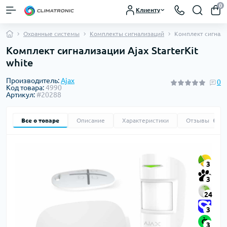
0
Клиенту
Охранные системы
Комплекты сигнализаций
Комплект сигнализ
Комплект сигнализации Ajax StarterKit
white
Производитель:
Ajax
0
Код товара:
4990
Артикул:
#20288
Все о товаре
Описание
Характеристики
Отзывы
0
3
3
24
3
3