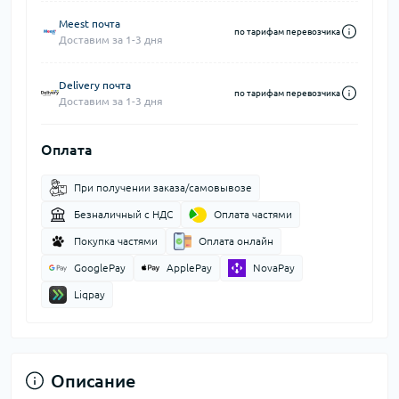
Meest почта
по тарифам перевозчика
Доставим за 1-3 дня
Delivery почта
по тарифам перевозчика
Доставим за 1-3 дня
Оплата
При получении заказа/самовывозе
Безналичный с НДС
Оплата частями
Покупка частями
Оплата онлайн
GooglePay
ApplePay
NovaPay
Liqpay
Описание