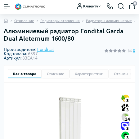
0
Клиенту
Отопление
Радиаторы отопления
Радиаторы алюминиевые
Алюминиевый радиатор Fondital Garda
Dual Aleternum 1600/80
Производитель:
Fondital
0
Код товара:
6597
Артикул:
83EA14
Все о товаре
Описание
Характеристики
Отзывы
0
3
3
24
3
3