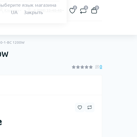
Выберите язык магазина
0
0
0
Клиенту
0 (800) 33-40-40
UA
Закрыть
400-1-BC 1200W
00W
0
₴