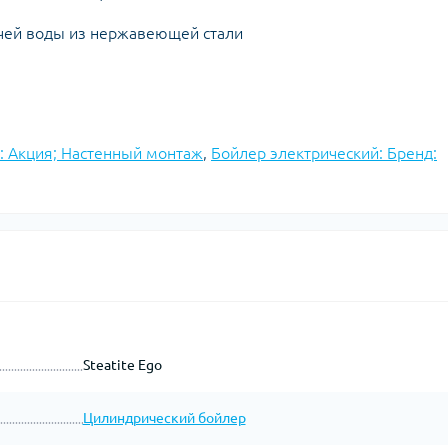
ячей воды из нержавеющей стали
: Акция; Настенный монтаж
,
Бойлер электрический: Бренд:
Steatite Ego
Цилиндрический бойлер