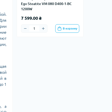
Ego Steatite VM 080 D400-1-BC
1200W
ой.
7 599.00 ₴
Для
рии
В корзину
ние
яют
ции,
щая
вой
ей в
до 1
, а