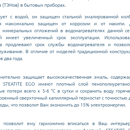
 (ТЭНов) в бытовых приборах.
рует с водой, он защищен стальной эмалированной колб
ля максимально защищен от коррозии и от накипи. 
 минеральных отложений в водонагревателях данной се
 имеет увеличенный срок эксплуатации. Использова
да продлевают срок службы водонагревателя и позвол
луживание. В отличие от моделей традиционной конструк
в два года.
лнительно защищает высококачественная эмаль, содержа
ии STEATITE EGO имеют плотный слой пенополиуретано
ые потери всего к 5-6 °C в сутки и сохранить воду горяч
троенный сверхточный капиллярный термостат с точностью 
оды, что позволит Вам экономить до 15% электроэнергии.
я позволит ему гармонично вписаться в Ваш интерьер