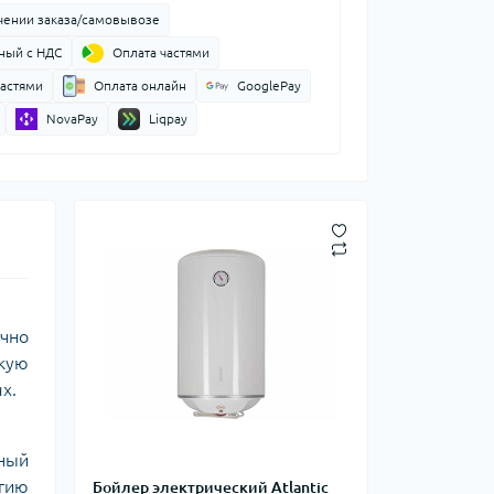
чении заказа/самовывозе
ный с НДС
Оплата частями
частями
Оплата онлайн
GooglePay
NovaPay
Liqpay
чно
кую
х.
нный
гию
Бойлер электрический Atlantic