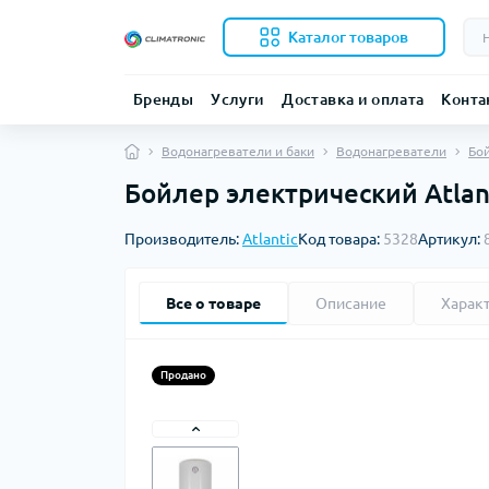
Каталог товаров
Бренды
Услуги
Доставка и оплата
Конта
Водонагреватели и баки
Водонагреватели
Бо
Бойлер электрический Atlan
Производитель:
Atlantic
Код товара:
5328
Артикул:
Все о товаре
Описание
Харак
Продано