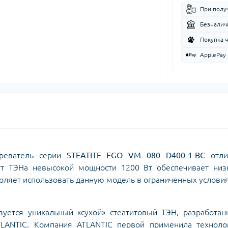
При полу
Безналич
Покупка 
ApplePay
греватель серии
STEATITE EGO VM 080 D400-1-BC
отли
ет ТЭНа невысокой мощности 1200 Вт обеспечивает низ
зволяет использовать данную модель в ограниченных условия
зуется уникальный «сухой» стеатитовый ТЭН, разработа
LANTIC. Компания ATLANTIC первой применила техноло