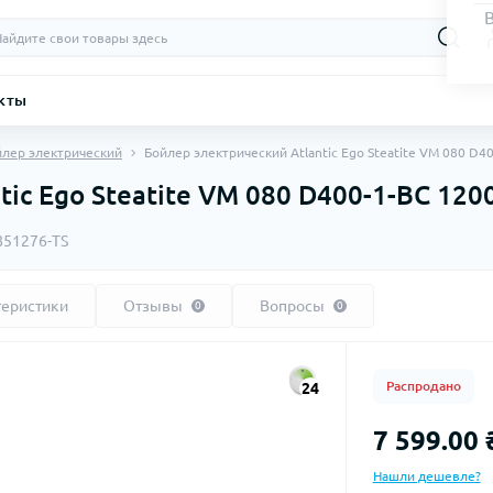
кты
йлер электрический
Бойлер электрический Atlantic Ego Steatite VM 080 D
tic Ego Steatite VM 080 D400-1-BC 12
851276-TS
теристики
Отзывы
Вопросы
0
0
Распродано
24
7 599.00 
Нашли дешевле?