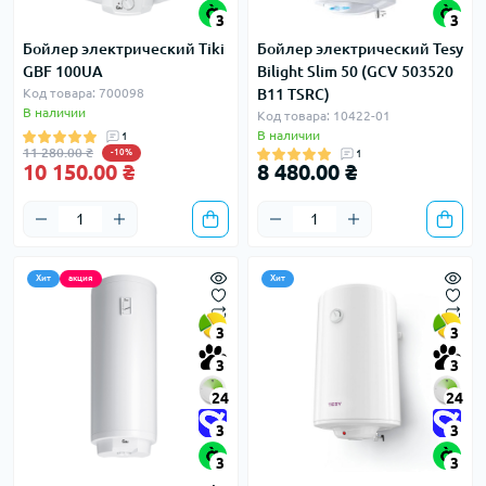
3
3
Бойлер электрический Tiki
Бойлер электрический Tesy
GBF 100UA
Bilight Slim 50 (GCV 503520
Код товара: 700098
B11 TSRC)
В наличии
Код товара: 10422-01
В наличии
1
11 280.00 ₴
-10%
1
10 150.00 ₴
8 480.00 ₴
Хит
акция
Хит
3
3
3
3
24
24
3
3
3
3