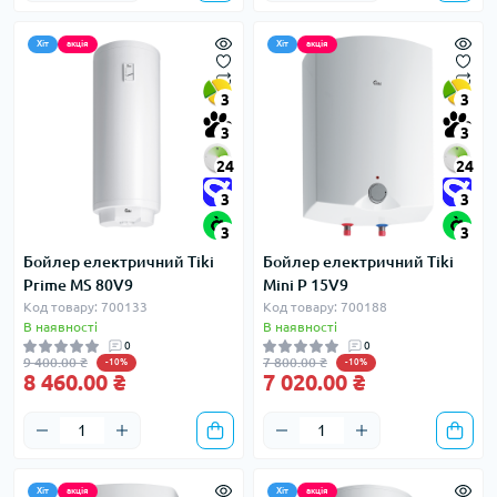
Хіт
акція
Хіт
акція
3
3
3
3
24
24
3
3
3
3
Бойлер електричний Tiki
Бойлер електричний Tiki
Prime MS 80V9
Mini P 15V9
Код товару: 700133
Код товару: 700188
В наявності
В наявності
0
0
9 400.00 ₴
7 800.00 ₴
-10%
-10%
8 460.00 ₴
7 020.00 ₴
Хіт
акція
Хіт
акція