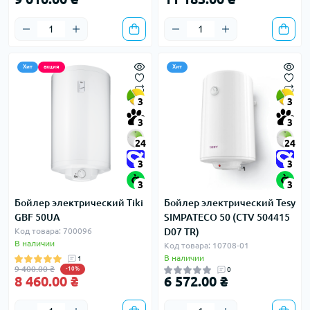
Хит
акция
Хит
3
3
3
3
24
24
3
3
3
3
Бойлер электрический Tiki
Бойлер электрический Tesy
GBF 50UA
SIMPATECO 50 (CTV 504415
Код товара: 700096
D07 TR)
В наличии
Код товара: 10708-01
В наличии
1
9 400.00 ₴
-10%
0
8 460.00 ₴
6 572.00 ₴