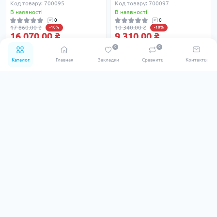
Код товару: 700095
Код товару: 700097
В наявності
В наявності
0
0
17 860.00 ₴
10 340.00 ₴
-10%
-10%
16 070.00 ₴
9 310.00 ₴
0
0
Каталог
Главная
Закладки
Сравнить
Контакты
Хіт
Хіт
акція
3
3
3
3
24
24
3
3
3
3
Бойлер електричний Tesy
Бойлер електричний Tiki
Bilight Slim 80 (GCV 803520
Supr ESD 80V9
B11 TSRC)
Код товару: 700094
В наявності
Код товару: 10425-01