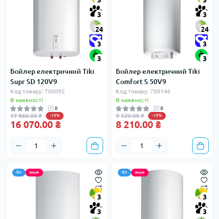
3
3
3
3
24
24
3
3
3
3
Бойлер електричний Tiki
Бойлер електричний Tiki
Supr SD 120V9
Comfort S 50V9
Код товару: 700092
Код товару: 700146
В наявності
В наявності
0
0
17 860.00 ₴
9 120.00 ₴
-10%
-10%
16 070.00 ₴
8 210.00 ₴
Хіт
акція
Хіт
акція
3
3
3
3