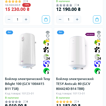
В наличии
1
16 920.00 ₴
-10%
0
15 230.00 ₴
12 190.00 ₴
Хит
Хит
3
3
3
3
24
24
3
3
3
3
Бойлер электрический Tesy
Бойлер электрический
Bilight 100 (GCV 1004415
TESY Anticalc 80 (GCV
B11 TSR)
804424D B14 TBR)
Код товара: 10123-01
Код товара: 10113-01
В наличии
В наличии
0
1
9 010.00 ₴
11 183.00 ₴