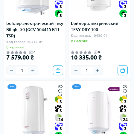
3
3
3
3
Бойлер электрический Tesy
Бойлер электрический
Bilight 50 (GCV 504415 B11
TESY DRY 100
TSR)
Код товара: 10430-01
В наличии
Код товара: 10417-01
В наличии
0
0
7 579.00 ₴
10 335.00 ₴
Хит
Хит
3
3
3
3
24
24
3
3