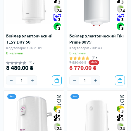
3
3
24
24
3
3
3
3
Бойлер электрический
Бойлер электрический Tiki
TESY DRY 50
Prime 80V9
Код товара: 10431-01
Код товара: 700143
В наличии
В наличии
1
7 520.00 ₴
0
-10%
8 480.00 ₴
6 770.00 ₴
Хит
Хит
3
3
3
3
24
24