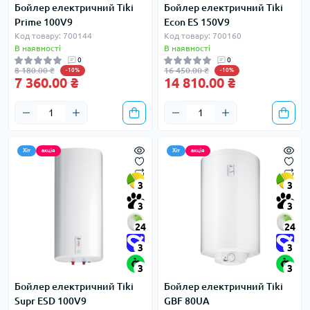
Бойлер електричний Tiki
Бойлер електричний Tiki
Prime 100V9
Econ ES 150V9
Код товару: 700144
Код товару: 700160
В наявності
В наявності
0
0
8 180.00 ₴
16 450.00 ₴
-10%
-10%
7 360.00 ₴
14 810.00 ₴
Хіт
акція
Хіт
акція
3
3
3
3
24
24
3
3
3
3
Бойлер електричний Tiki
Бойлер електричний Tiki
Supr ESD 100V9
GBF 80UA