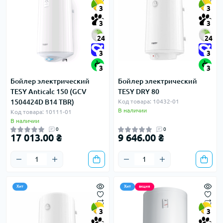
3
3
3
3
24
24
3
3
3
3
Бойлер электрический
Бойлер электрический
TESY Anticalc 150 (GCV
TESY DRY 80
1504424D B14 TBR)
Код товара: 10432-01
В наличии
Код товара: 10111-01
В наличии
0
0
17 013.00 ₴
9 646.00 ₴
Хит
Хит
акция
3
3