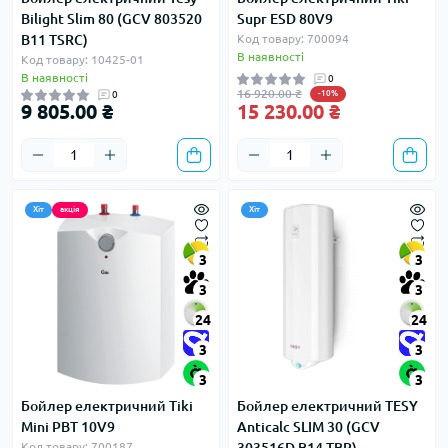
Bilight Slim 80 (GCV 803520
Supr ESD 80V9
B11 TSRC)
Код товару: 700094
В наявності
Код товару: 10425-01
В наявності
0
16 920.00 ₴
0
-10%
9 805.00 ₴
15 230.00 ₴
Хіт
акція
Хіт
3
3
3
3
24
24
3
3
3
3
Бойлер електричний Tiki
Бойлер електричний TESY
Mini PBT 10V9
Anticalc SLIM 30 (GCV
Код товару: 700187