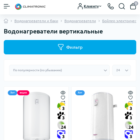
0
Клиенту
Водонагреватели и баки
Водонагреватели
Бойлер электрическ
Водонагреватели вертикальные
Фильтр
Хит
акция
Хит
3
3
3
3
24
24
3
3