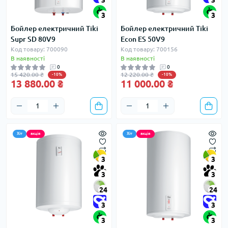
3
3
3
3
Бойлер електричний Tiki
Бойлер електричний Tiki
Supr SD 80V9
Econ ES 50V9
Код товару: 700090
Код товару: 700156
В наявності
В наявності
0
0
15 420.00 ₴
12 220.00 ₴
-10%
-10%
13 880.00 ₴
11 000.00 ₴
Хіт
акція
Хіт
акція
3
3
3
3
24
24
3
3
3
3