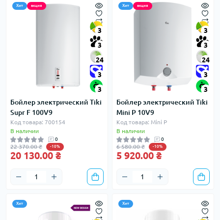
Хит
акция
Хит
акция
3
3
3
3
24
24
3
3
3
3
Бойлер электрический Tiki
Бойлер электрический Tiki
Supr F 100V9
Mini P 10V9
Код товара: 700154
Код товара: Mini P
В наличии
В наличии
0
0
22 370.00 ₴
6 580.00 ₴
-10%
-10%
20 130.00 ₴
5 920.00 ₴
Хит
Хит