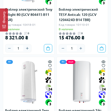
3
3
Бойлер электрический Tesy
Бойлер электрический
Фильтр
Bilight 80 (GCV 804415 B11
TESY Anticalc 120 (GCV
TSR)
1204424D B14 TBR)
Код товара: 10418-01
Код товара: 10110-01
В наличии
В наличии
0
0
8 321.00 ₴
15 476.00 ₴
Хіт
Хіт
акція
3
3
3
3
24
24
3
3
3
3
Бойлер електричний Tesy
Бойлер електричний Tiki