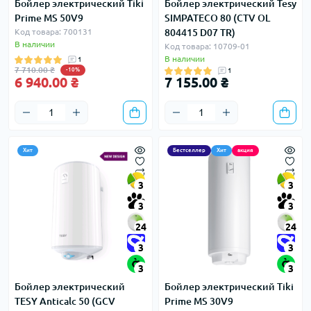
Бойлер электрический Tiki
Бойлер электрический Tesy
Prime MS 50V9
SIMPATECO 80 (CTV OL
Код товара: 700131
804415 D07 TR)
В наличии
Код товара: 10709-01
В наличии
1
7 710.00 ₴
-10%
1
6 940.00 ₴
7 155.00 ₴
Хит
Бестселлер
Хит
акция
3
3
3
3
24
24
3
3
3
3
Бойлер электрический
Бойлер электрический Tiki
TESY Anticalc 50 (GCV
Prime MS 30V9