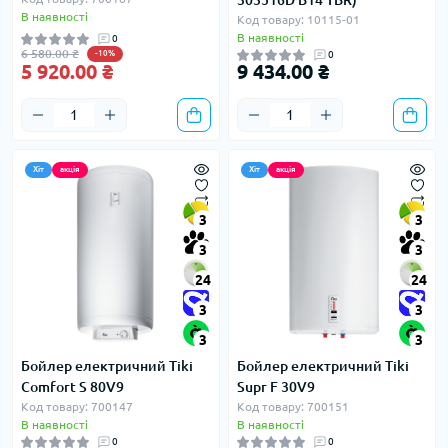
303516D B14 TBR)
В наявності
Код товару: 10115-01
В наявності
0
6 580.00 ₴
-10%
0
5 920.00 ₴
9 434.00 ₴
Хіт
акція
Хіт
акція
3
3
3
3
24
24
3
3
3
3
Бойлер електричний Tiki
Бойлер електричний Tiki
Comfort S 80V9
Supr F 30V9
Код товару: 700147
Код товару: 700151
В наявності
В наявності
0
0