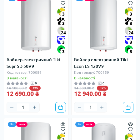
3
3
3
3
24
24
3
3
3
3
Бойлер електричний Tiki
Бойлер електричний Tiki
Supr SD 50V9
Econ ES 120V9
Код товару: 700089
Код товару: 700159
В наявності
В наявності
0
0
14 100.00 ₴
14 380.00 ₴
-10%
-10%
12 690.00 ₴
12 940.00 ₴
Хіт
акція
Хіт
акція