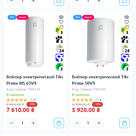
Хит
акция
Хит
акция
3
3
3
3
24
24
3
3
3
3
Бойлер электрический Tiki
Бойлер электрический Tiki
Prime MS 65V9
Prime 50V9
Код товара: 700132
Код товара: 700142
В наличии
В наличии
1
2
8 460.00 ₴
6 580.00 ₴
-10%
-10%
7 610.00 ₴
5 920.00 ₴