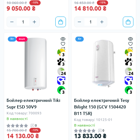
10 060.00 ₴
16 450.00 ₴
-10%
-10%
9 050.00 ₴
14 810.00 ₴
Хіт
акція
Хіт
3
3
3
3
24
24
3
3
3
3
Бойлер електричний Tiki
Бойлер електричний Tesy
Supr ESD 50V9
Bilight 150 (GCV 1504420
Код товару: 700093
B11 TSR)
В наявності
Код товару: 10125-01
В наявності
0
15 700.00 ₴
-10%
0
14 130.00 ₴
13 833.00 ₴