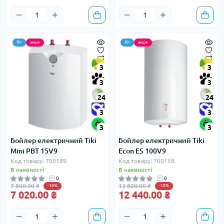
Хіт
акція
Хіт
акція
3
3
3
3
24
24
3
3
3
3
Бойлер електричний Tiki
Бойлер електричний Tiki
Mini PBT 15V9
Econ ES 100V9
Код товару: 700189
Код товару: 700158
В наявності
В наявності
0
0
7 800.00 ₴
13 820.00 ₴
-10%
-10%
7 020.00 ₴
12 440.00 ₴