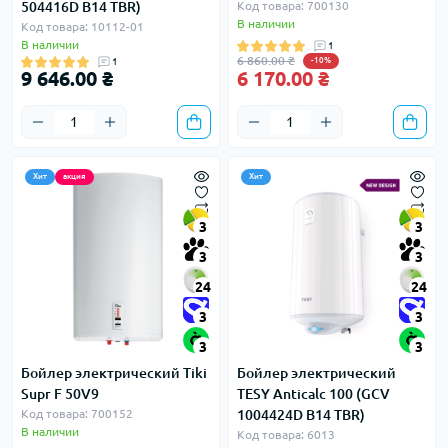
504416D B14 TBR)
Код товара: 700130
В наличии
Код товара: 10112-01
В наличии
1
6 860.00 ₴
1
-10%
9 646.00 ₴
6 170.00 ₴
Хит
акция
Хит
3
3
3
3
24
24
3
3
3
3
Бойлер электрический Tiki
Бойлер электрический
Supr F 50V9
TESY Anticalc 100 (GCV
Код товара: 700152
1004424D B14 TBR)
В наличии
Код товара: 6013