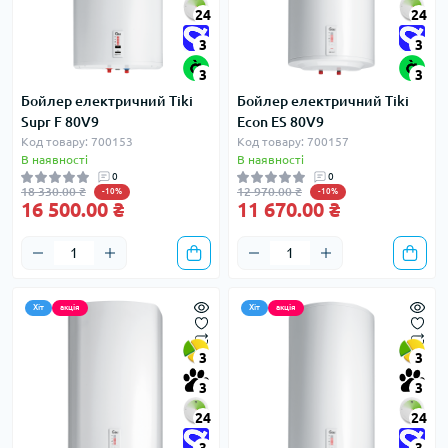
24
24
3
3
3
3
Бойлер електричний Tiki
Бойлер електричний Tiki
Supr F 80V9
Econ ES 80V9
Код товару: 700153
Код товару: 700157
В наявності
В наявності
0
0
18 330.00 ₴
12 970.00 ₴
-10%
-10%
16 500.00 ₴
11 670.00 ₴
Хіт
акція
Хіт
акція
3
3
3
3
24
24