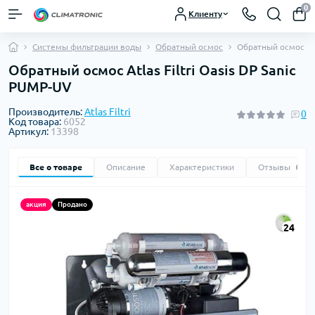
0
Клиенту
Системы фильтрации воды
Обратный осмос
Обратный осмос Atla
Обратный осмос Atlas Filtri Oasis DP Sanic
PUMP-UV
Производитель:
Atlas Filtri
0
Код товара:
6052
Артикул:
13398
Все о товаре
Описание
Характеристики
Отзывы
0
акция
Продано
24