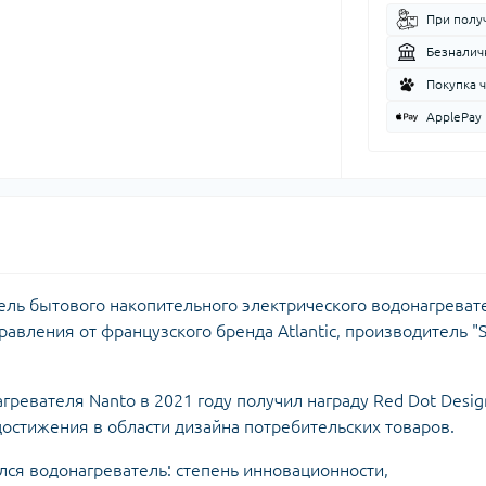
При полу
Безналич
Покупка 
ApplePay
дель бытового накопительного электрического водонагреват
авления от французского бренда Atlantic, производитель "
евателя Nanto в 2021 году получил награду Red Dot Desig
достижения в области дизайна потребительских товаров.
ся водонагреватель: степень инновационности,