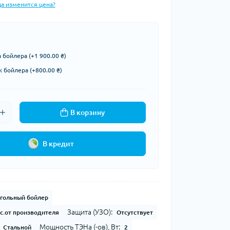
да изменится цена?
 бойлера (+1 900.00 ₴)
 бойлера (+800.00 ₴)
В корзину
В кредит
гольный бойлер
Защита (УЗО):
с.от производителя
Отсутствует
Мощность ТЭНа (-ов), Вт:
Стальной
2