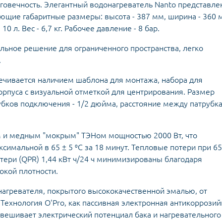
говечность. Элегантный водонагреватель Nanto представле
ющие габаритные размеры: высота - 387 мм, ширина - 360 
0 л. Вес - 6,7 кг. Рабочее давление - 8 бар.
еальное решение для ограниченного пространства, легко
.
печивается наличием шаблона для монтажа, набора для
корпуса с визуальной отметкой для центрирования. Размер
убков подключения - 1/2 дюйма, расстояние между патрубк
 и медным "мокрым" ТЭНом мощностью 2000 Вт, что
ксимальной в 65 ± 5 ⁰C за 18 минут. Тепловые потери при 65
отери (QPR) 1,44 кВт ч/24 ч минимизированы благодаря
окой плотности.
нагревателя, покрытого высококачественной эмалью, от
Технология O'Pro, как пассивная электронная антикоррозий
вешивает электрический потенциал бака и нагревательного