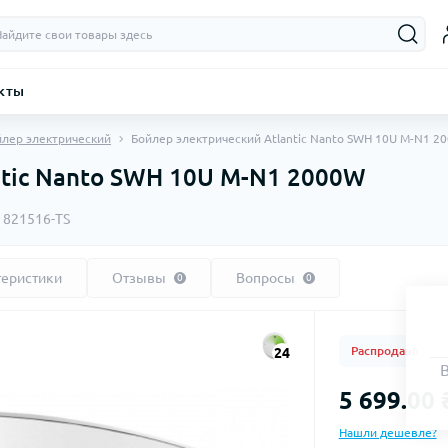
кты
йлер электрический
Бойлер электрический Atlantic Nanto SWH 10U M-N1 2
ntic Nanto SWH 10U M-N1 2000W
:
821516-TS
теристики
Отзывы
Вопросы
0
0
Распродано
24
5 699.00 
Нашли дешевле?