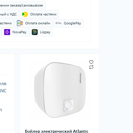
чении заказа/самовывозе
ный с НДС
Оплата частями
частями
Оплата онлайн
GooglePay
NovaPay
Liqpay
еля
SNC
n
Бойлер электрический Atlantic