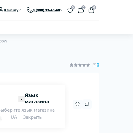
0
0
0
Клиенту
0 (800) 33-40-40
000W
0
Язык
×
магазина
Выберите язык магазина
UA
Закрыть
₴