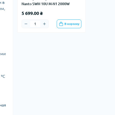
н в
Nanto SWH 10U M-N1 2000W
мм,
5 699.00 ₴
В корзину
ами
 ⁰C
ная