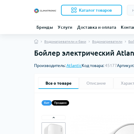
Каталог товаров
Бренды
Услуги
Доставка и оплата
Конта
Водонагреватели и баки
Водонагреватели
Бо
Бойлер электрический Atla
Производитель:
Atlantic
Код товара:
45177
Артикул
Все о товаре
Описание
Харак
Хит
Продано