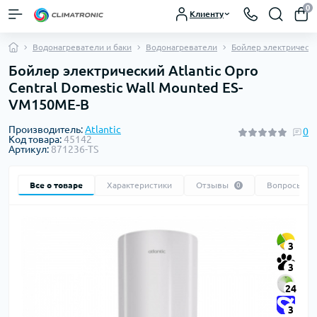
0
Клиенту
Водонагреватели и баки
Водонагреватели
Бойлер электрическ
Бойлер электрический Atlantic Opro
Central Domestic Wall Mounted ES-
VM150ME-B
Производитель:
Atlantic
0
Код товара:
45142
Артикул:
871236-TS
Все о товаре
Характеристики
Отзывы
Вопросы
0
0
3
3
24
3