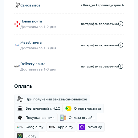
Самовывоз
г. Киев, ул. Стройиндустрии, 6
Новая почта
по тарифам перевозчика
Доставим за 1-2 дня
Meest почта
по тарифам перевозчика
Доставим за 1-3 дня
Delivery почта
по тарифам перевозчика
Доставим за 1-3 дня
Оплата
При получении заказа/самовывозе
Безналичный с НДС
Оплата частями
Покупка частями
Оплата онлайн
GooglePay
ApplePay
NovaPay
Liqpay